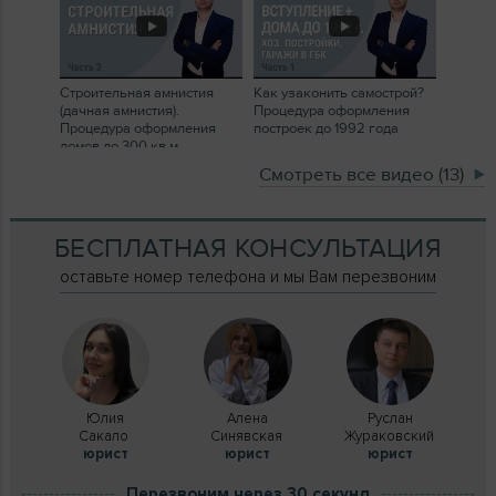
Строительная амнистия
Как узаконить самострой?
(дачная амнистия).
Процедура оформления
Процедура оформления
построек до 1992 года
домов до 300 кв.м
Смотреть все видео (13)
БЕСПЛАТНАЯ КОНСУЛЬТАЦИЯ
оставьте номер телефона и мы Вам перезвоним
Юлия
Алена
Руслан
Сакало
Синявская
Жураковский
юрист
юрист
юрист
Перезвоним через 30 секунд