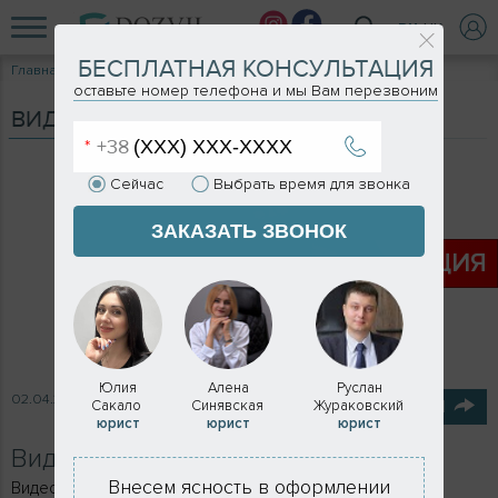
RU
UK
БЕСПЛАТНАЯ КОНСУЛЬТАЦИЯ
Главная
Видеоблог
Видеоотзыв №2 о DOZVIL.UA
оставьте номер телефона и мы Вам перезвоним
ВИДЕОБЛОГ
Сейчас
Выбрать время для звонка
ЗАКАЗАТЬ ЗВОНОК
АКЦИЯ
Юлия
Алена
Руслан
02.04.2021
Сакало
Синявская
Жураковский
ПОДЕЛИТЬСЯ
юрист
юрист
юрист
Видеоотзыв №2 о DOZVIL.UA
Внесем ясность в оформлении
Видео отзыв №2 о Экспертном сервисе DOZVIL