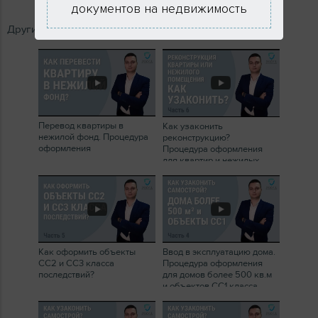
документов на недвижимость
Другие видео:
Перевод квартиры в
Как узаконить
нежилой фонд. Процедура
реконструкцию?
оформления
Процедура оформления
для квартир и нежилых
помещений
Как оформить объекты
Ввод в эксплуатацию дома.
СС2 и СС3 класса
Процедура оформления
последствий?
для домов более 500 кв.м
и объектов СС1 класса