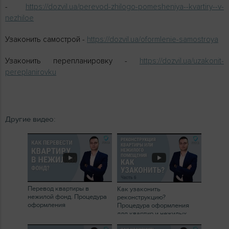
-
https://dozvil.ua/perevod-zhilogo-pomesheniya--kvartiry--v-
nezhiloe
Узаконить самострой -
https://dozvil.ua/oformlenie-samostroya
Узаконить перепланировку -
https://dozvil.ua/uzakonit-
pereplanirovku
Другие видео:
Перевод квартиры в
Как узаконить
нежилой фонд. Процедура
реконструкцию?
оформления
Процедура оформления
для квартир и нежилых
помещений