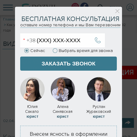
RU
UK
БЕСПЛАТНАЯ КОНСУЛЬТАЦИЯ
Главная
Видеоблог
оставьте номер телефона и мы Вам перезвоним
Как узаконить самострой? Процедура оформления построек до 1992
года
ВИДЕОБЛОГ
Сейчас
Выбрать время для звонка
ЗАКАЗАТЬ ЗВОНОК
АКЦИЯ
Юлия
Алена
Руслан
Сакало
Синявская
Жураковский
юрист
юрист
юрист
02.04.2021
ПОДЕЛИТЬСЯ
Внесем ясность в оформлении