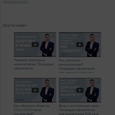
pereplanirovku
Другие видео:
Перевод квартиры в
Как узаконить
нежилой фонд. Процедура
реконструкцию?
оформления
Процедура оформления
для квартир и нежилых
помещений
Как оформить объекты
Ввод в эксплуатацию дома.
СС2 и СС3 класса
Процедура оформления
последствий?
для домов более 500 кв.м