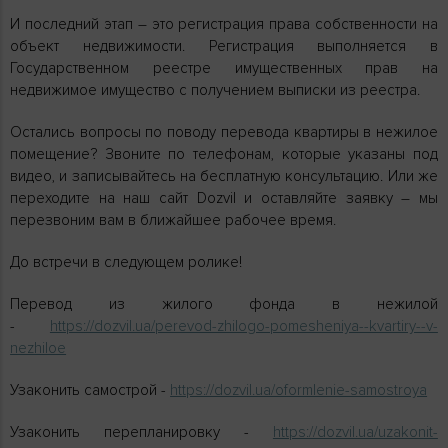
И последний этап – это регистрация права собственности на
объект недвижимости. Регистрация выполняется в
Государственном реестре имущественных прав на
недвижимое имущество с получением выписки из реестра.
Остались вопросы по поводу перевода квартиры в нежилое
помещение? Звоните по телефонам, которые указаны под
видео, и записывайтесь на бесплатную консультацию. Или же
переходите на наш сайт Dozvil и оставляйте заявку – мы
перезвоним вам в ближайшее рабочее время.
До встречи в следующем ролике!
Перевод из жилого фонда в нежилой
-
https://dozvil.ua/perevod-zhilogo-pomesheniya--kvartiry--v-
nezhiloe
Узаконить самострой -
https://dozvil.ua/oformlenie-samostroya
Узаконить перепланировку -
https://dozvil.ua/uzakonit-