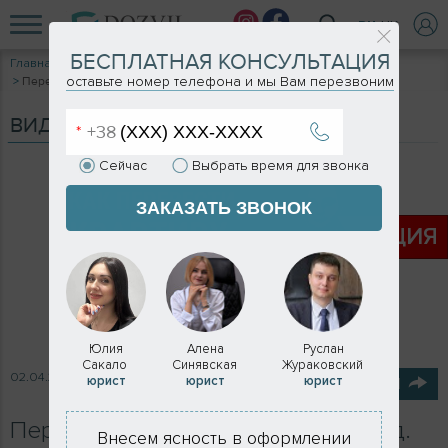
RU
UK
БЕСПЛАТНАЯ КОНСУЛЬТАЦИЯ
Главная
Видеоблог
оставьте номер телефона и мы Вам перезвоним
Перевод квартиры в нежилой фонд. Процедура оформления
ВИДЕОБЛОГ
Сейчас
Выбрать время для звонка
ЗАКАЗАТЬ ЗВОНОК
АКЦИЯ
Юлия
Алена
Руслан
Сакало
Синявская
Жураковский
02.04.2021
юрист
юрист
юрист
ПОДЕЛИТЬСЯ
Перевод квартиры в нежилой фонд.
Внесем ясность в оформлении