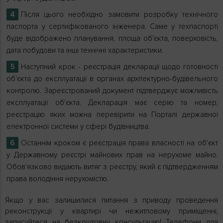
Після цього необхідно замовити розробку технічного
паспорта у сертифікованого інженера. Саме у техпаспорті
буде відображено планування, площа об'єкта, поверховість,
дата побудови та інші технічні характеристики.
Наступний крок - реєстрація декларації щодо готовності
об'єкта до експлуатації в органах архітектурно-будівельного
контролю. Зареєстрований документ підтверджує можливість
експлуатації об'єкта. Декларація має серію та номер,
реєстрацію яких можна перевірити на Порталі державної
електронної системи у сфері будівництва.
Останнім кроком є ​​реєстрація права власності на об'єкт
у Державному реєстрі майнових прав на нерухоме майно.
Обов'язково видають витяг з реєстру, який є підтвердженням
права володіння нерухомістю.
Якщо у вас залишилися питання з приводу проведення
реконструкції у квартирі чи нежитловому приміщенні,
записуйтеся на безкоштовну консультацію! Телефони для