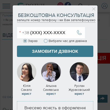
RU
UK
БЕЗКОШТОВНА КОНСУЛЬТАЦІЯ
Головна
Відеоблог
Як узаконити реконструкцію? Процедура оформлення для квартир і
залиште номер телефону і ми Вам зателефонуємо
нежитлових приміщень
ВІДЕОБЛОГ
Зараз
Вибрати час для дзвінка
ЗАМОВИТИ ДЗВІНОК
АКЦIЯ
Юлія
Альона
Руслан
Сакало
Синявська
Жураковський
юрист
юрист
юрист
02.04.2021
ПОДІЛИТИСЯ
Внесемо ясність в оформленні