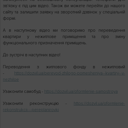
зв'язку є під цим відео. Також ви можете перейти до нашого
сайту та залишити заявку на зворотний дзвінок у спеціальній
формі.
А в наступному відео ми поговоримо про переведення
квартири у нежитлове приміщення та про зміну
функціонального призначення приміщень.
До зустрічі в наступних відео!
Переводення з житлового фонду в нежитловий
-
https://dozvil.ua/perevod-zhilogo-pomesheniya--kvartiry--v-
nezhiloe
Узаконити самобуд -
https://dozvil.ua/oformlenie-samostroya
Узаконити реконструкцію -
https://dozvil.ua/oformlenie-
rekonstrukcii---pereplanirovki