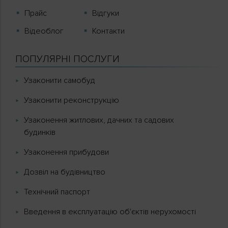
Прайс
Відгуки
Вiдеоблог
Контакти
ПОПУЛЯРНІ ПОСЛУГИ
Узаконити самобуд
Узаконити реконструкцію
Узаконення житлових, дачних та садових
будинків
Узаконення прибудови
Дозвіл на будівництво
Технічний паспорт
Введення в експлуатацію об'єктів нерухомості