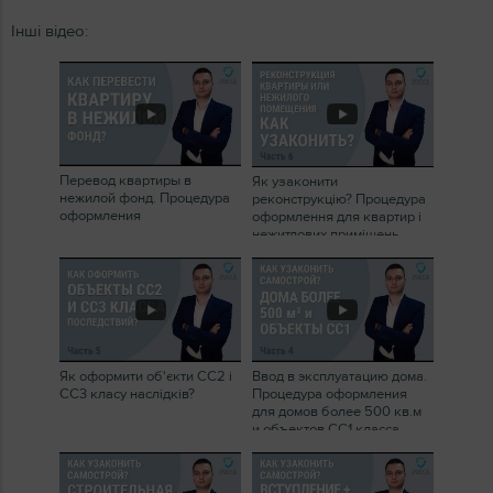
Інші відео:
Перевод квартиры в
Як узаконити
нежилой фонд. Процедура
реконструкцію? Процедура
оформления
оформлення для квартир і
нежитлових приміщень
Як оформити об'єкти СС2 і
Ввод в эксплуатацию дома.
СС3 класу наслідків?
Процедура оформления
для домов более 500 кв.м
и объектов СС1 класса