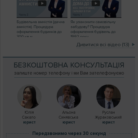
Будівельна амністія (дачна
Як узаконити самовільну
амністія). Процедура
забудову? Процедура
оформлення будинків до
оформлення будівель до
300 кв.м
1992 року
Дивитися всі відео (13)
БЕЗКОШТОВНА КОНСУЛЬТАЦІЯ
залиште номер телефону і ми Вам зателефонуємо
Юлія
Альона
Руслан
Сакало
Синявська
Жураковський
юрист
юрист
юрист
Передзвонимо через 30 секунд