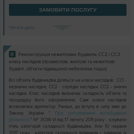
ЗАМОВИТИ
ПОСЛУГУ
Читати далі...
8
Реконструкція нежитлових будівель СС2 і СС3
класу наслідків (промислові, житлові та нежитлові
будівлі, об'єкти підвищеної небезпеки тощо)
Всі об'єкти будівництва діляться на класи наслідків : СС1 -
незначні наслідки, СС2 - середні наслідки, СС3 - значні
наслідки. Клас наслідків визначає складність об'єкта та
процедуру його оформлення. Самі класи наслідків
встановлює архітектор. Раніше, до вступу в силу змін до
Закону України "
Про регулювання містобудівної
діяльності
" № 3038-VI від 17 лютого 2011 року - існувало
п'ять категорій складності будівництва. Але 10 червня
2017 року , категорії складності відмінили і замінили їх