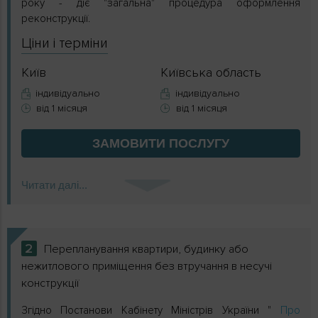
року - діє "загальна" процедура оформлення
реконструкції.
Ціни і терміни
Київ
Київська область
індивідуально
індивідуально
від 1 місяця
від 1 місяця
ЗАМОВИТИ
ПОСЛУГУ
Читати далі...
2
Перепланування квартири, будинку або
нежитлового приміщення без втручання в несучі
конструкції
Згідно Постанови Кабінету Міністрів України "
Про