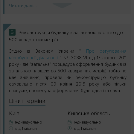
Читати далі...
5
Реконструкція будинку з загальною площею до
500 квадратних метрів
Згідно із Законом України "
Про регулювання
містобудівної діяльності
" № 3038-VI від 17 лютого 2011
року - діє "загальна" процедура оформлення будинків із
загальною площею до 500 квадратних метрів), тобто не
має значення, провели Ви реконструкцію будинку
самовільно після 09 квітня 2015 року або тільки
плануєте, процедура оформлення буде одна і та сама.
Ціни і терміни
Київ
Київська область
Індивідуально
Індивідуально
від 1 місяця
від 1 місяця