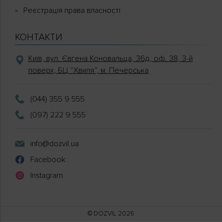
Реєстрація права власності
КОНТАКТИ
Київ, вул. Євгена Коновальца, 36д, оф. 38, 3-й
поверх, БЦ “Хвиля”, м. Печерська
(044) 355 9 555
(097) 222 9 555
info@dozvil.ua
Facebook
Instagram
© DOZVIL 2026