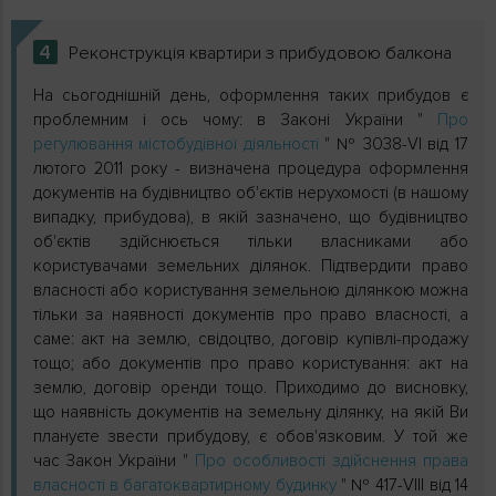
4
Реконструкція квартири з прибудовою балкона
На сьогоднішній день, оформлення таких прибудов є
проблемним і ось чому: в Законі України "
Про
регулювання містобудівної діяльності
" № 3038-VI від 17
лютого 2011 року - визначена процедура оформлення
документів на будівництво об'єктів нерухомості (в нашому
випадку, прибудова), в якій зазначено, що будівництво
об'єктів здійснюється тільки власниками або
користувачами земельних ділянок. Підтвердити право
власності або користування земельною ділянкою можна
тільки за наявності документів про право власності, а
саме: акт на землю, свідоцтво, договір купівлі-продажу
тощо; або документів про право користування: акт на
землю, договір оренди тощо. Приходимо до висновку,
що наявність документів на земельну ділянку, на якій Ви
плануєте звести прибудову, є обов'язковим. У той же
час Закон України "
Про особливості здійснення права
власності в багатоквартирному будинку
" № 417-VIІІ від 14