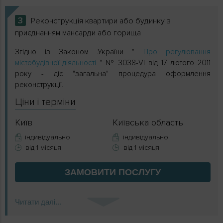
3
Реконструкція квартири або будинку з
приєднанням мансарди або горища
Згідно із Законом України "
Про регулювання
містобудівної діяльності
" № 3038-VI від 17 лютого 2011
року - діє "загальна" процедура оформлення
реконструкції.
Ціни і терміни
Київ
Київська область
індивідуально
індивідуально
від 1 місяця
від 1 місяця
ЗАМОВИТИ
ПОСЛУГУ
Читати далі...