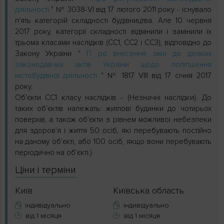
діяльності
" № 3038-VI від 17 лютого 2011 року - існувало
п'ять категорій складності будівництва. Але 10 червня
2017 року, категорії складності відмінили і замінили їх
трьома класами наслідків (СС1, СС2 і СС3), відповідно до
Закону України "
П
ро внесення змін до деяких
законодавчих актів України щодо поліпшення
містобудівної діяльності
" № 1817 VIІІ від 17 січня 2017
року.
Об'єкти СС1 класу наслідків - (Незначні наслідки). До
таких об'єктів належать: житлові будинки до чотирьох
поверхів, а також об'єкти з рівнем можливої ​​небезпеки
для здоров'я і життя 50 осіб, які перебувають постійно
на даному об'єкті, або 100 осіб, якщо вони перебувають
періодично на об'єкті.)
Ціни і терміни
Київ
Київська область
індивідуально
індивідуально
від 1 місяця
від 1 місяця