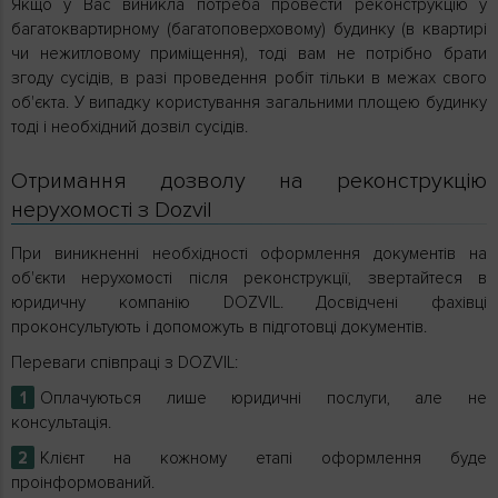
Якщо у Вас виникла потреба провести реконструкцію у
багатоквартирному (багатоповерховому) будинку (в квартирі
чи нежитловому приміщення), тоді вам не потрібно брати
згоду сусідів, в разі проведення робіт тільки в межах свого
об'єкта. У випадку користування загальними площею будинку
тоді і необхідний дозвіл сусідів.
Отримання дозволу на реконструкцію
нерухомості з Dozvil
При виникненні необхідності оформлення документів на
об'єкти нерухомості після реконструкції, звертайтеся в
юридичну компанію DOZVIL. Досвідчені фахівці
проконсультують і допоможуть в підготовці документів.
Переваги співпраці з DOZVIL:
Оплачуються лише юридичні послуги, але не
консультація.
Клієнт на кожному етапі оформлення буде
проінформований.