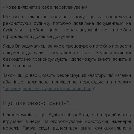
- може включати в себе перепланування.
Ще одна відмінність полягає в тому, що на проведення
реконструкції будинку потрібно дозвільна документація на
будівельні роботи (при переплануванні не потрібно
оформлювати дозвільні документи).
Якщо Ви задумались, за якою процедурою потрібно привести
документи до ладу, - звертайтеся в Dozvil. Юристи компанії
безкоштовно проконсультують і допоможуть внести ясність в
Ваше питання.
Також, якщо вас цікавить реконструкція квартири під магазин
або інше нежитлове приміщення, переходьте на послугу
"
переведення квартири в нежитловий фонд
".
Що таке реконструкція?
Реконструкція - це будівельні роботи, які передбачають
втручання в несучі та огороджувальні конструкції, інженерні
мережі. Також сюди відноситься зміна функціонального