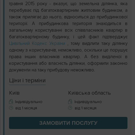
травня 2015 року - вказує, що земельна ділянка, яка
перебуває під багатоквартирним житловим будинком, а
також прилягає до нього, відноситься до прибудинкової
території. А прибудинкова територія знаходиться в
загальному користуванні всіх співвласників квартир в
багатоквартирному будинку, і цей факт підтверджує
Цивільний Кодекс України
, тому виділити таку ділянку
одному з користувачів, неможливо, оскільки це порушує
права інших власників квартир. А без виділеної в
користування або власність ділянки, оформити законно
документи на таку прибудову неможливо.
Ціни і терміни
Київ
Київська область
Індивідуально
Індивідуально
від 1 місяця
від 1 місяця
ЗАМОВИТИ
ПОСЛУГУ