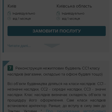
Київ
Київська область
Індивідуально
Індивідуально
від 1 місяця
від 1 місяця
ЗАМОВИТИ
ПОСЛУГУ
Читати далі...
7
Реконструкція нежитлових будівель СС1 класу
наслідків (магазини, складські та офісні будівлі тощо)
Всі об'єкти будівництва діляться на класи наслідків: СС1 -
незначні наслідки, СС2 - середні наслідки, СС3 - значні
наслідки. Клас наслідків визначає складність об'єкта та
процедуру його оформлення. Самі класи наслідків
встановлює архітектор. Раніше, до вступу в силу змін до
Закону України "
Про регулювання містобудівної