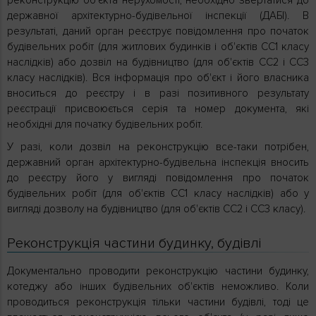
реконструкцію об'єкта нерухомості, необхідно звертатися до
державної архітектурно-будівельної інспекції (ДАБІ). В
результаті, даний орган реєструє повідомлення про початок
будівельних робіт (для житлових будинків і об'єктів СС1 класу
наслідків) або дозвіл на будівництво (для об'єктів СС2 і СС3
класу наслідків). Вся інформація про об'єкт і його власника
вноситься до реєстру і в разі позитивного результату
реєстрації присвоюється серія та номер документа, які
необхідні для початку будівельних робіт.
У разі, коли дозвіл на реконструкцію все-таки потрібен,
державний орган архітектурно-будівельна інспекція вносить
до реєстру його у вигляді повідомлення про початок
будівельних робіт (для об'єктів СС1 класу наслідків) або у
вигляді дозволу на будівництво (для об'єктів СС2 і СС3 класу).
Реконструкція частини будинку, будівлі
Документально проводити реконструкцію частини будинку,
котеджу або інших будівельних об'єктів неможливо. Коли
проводиться реконструкція тільки частини будівлі, тоді це