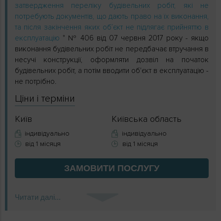
затвердження переліку будівельних робіт, які не
потребують документів, що дають право на їх виконання,
та після закінчення яких об’єкт не підлягає прийняттю в
експлуатацію
" № 406 від 07 червня 2017 року - якщо
виконання будівельних робіт не передбачає втручання в
несучі конструкції, оформляти дозвіл на початок
будівельних робіт, а потім вводити об'єкт в експлуатацію -
не потрібно.
Ціни і терміни
Київ
Київська область
індивідуально
індивідуально
від 1 місяця
від 1 місяця
ЗАМОВИТИ
ПОСЛУГУ
Читати далі...