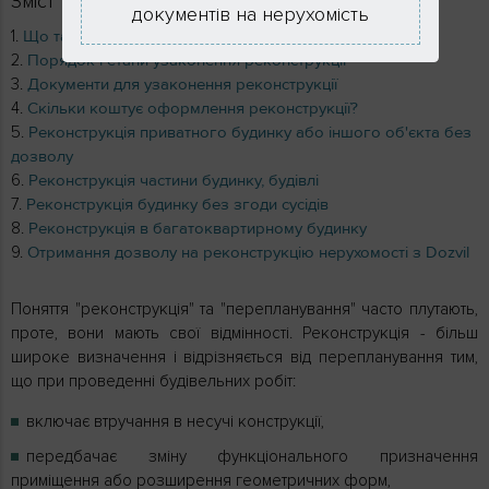
Зміст
документів на нерухомість
Що таке реконструкція?
Порядок і етапи узаконення реконструкції
Документи для узаконення реконструкції
Скільки коштує оформлення реконструкції?
Реконструкція приватного будинку або іншого об'єкта без
дозволу
Реконструкція частини будинку, будівлі
Реконструкція будинку без згоди сусідів
Реконструкція в багатоквартирному будинку
Отримання дозволу на реконструкцію нерухомості з Dozvil
Поняття "реконструкція" та "перепланування" часто плутають,
проте, вони мають свої відмінності. Реконструкція - більш
широке визначення і відрізняється від перепланування тим,
що при проведенні будівельних робіт:
включає втручання в несучі конструкції,
передбачає зміну функціонального призначення
приміщення або розширення геометричних форм,