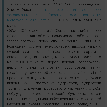
трьома класами наслідків (СС1, СС2 і СС3), відповідно до
Закону України "
Про внесення змін до деяких
законодавчих актів України щодо поліпшення
містобудівної діяльності
" № 1817 VIІІ від 17 січня 2017
року.
Об'єкти СС2 класу наслідків (Середні наслідки). До таких
об'єктів належать: об'єкти промисловості, об'єкти гідро- і
теплоенергетики, потужністю не менше 1 млн. КВт.,
Розподільні системи електромереж високої напруги,
ємності для нафти і нафтопродуктів, дороги і
автомагістралі, злітні смуги, мости і тунелі протяжністю
менше 1000 м, канатні дороги, вокзали, аеровокзали,
вертолітні станції, магістральні трубопроводи, великі
готелі та гуртожитки, об'єкти водопроводу і каналізації
промислових підприємств і населених пунктів, будови
видовищних і спортивних підприємств, підприємств
торгівлі, підприємств громадського харчування, служби
побуту, установи охорони здоров'я, будинки та споруди
центральних складів для забезпечення життєвих потреб
населення, склади особливо цінного обладнання і