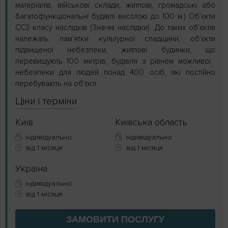
матеріалів, військові склади, житлові, громадські або
багатофункціональні будівлі висотою до 100 м.) Об'єкти
СС3 класу наслідків (Значні наслідки). До таких об'єктів
належать: пам'ятки культурної спадщини, об'єкти
підвищеної небезпеки, житлові будинки, що
перевищують 100 метрів, будівля з рівнем можливої ​​
небезпеки для людей понад 400 осіб, які постійно
перебувають на об'єкті.
Ціни і терміни
Київ
Київська область
індивідуально
індивідуально
від 1 місяця
від 1 місяця
Україна
індивідуально.
від 1 місяця
ЗАМОВИТИ
ПОСЛУГУ