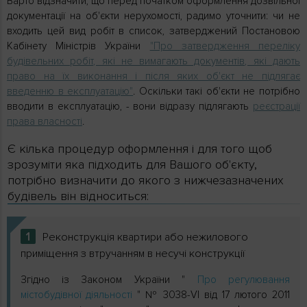
Варто відзначити, що перед початком оформлення дозвільної
документації на об'єкти нерухомості, радимо уточнити: чи не
входить цей вид робіт в список, затверджений Постановою
Кабінету Міністрів України
"Про затвердження переліку
будівельних робіт, які не вимагають документів, які дають
право на їх виконання і після яких об'єкт не підлягає
введенню в експлуатацію"
. Оскільки такі об'єкти не потрібно
вводити в експлуатацію, - вони відразу підлягають
реєстрації
права власності
.
Є кілька процедур оформлення і для того щоб
зрозуміти яка підходить для Вашого об'єкту,
потрібно визначити до якого з нижчезазначених
будівель він відноситься:
1
Реконструкція квартири або нежилового
приміщення з втручанням в несучі конструкції
Згідно із Законом України "
Про регулювання
містобудівної діяльності
" № 3038-VI від 17 лютого 2011