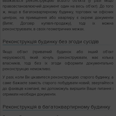
вважається реконструкцією всього об'єкта (у разі якщо
правовстановлюючий документ один на весь об'єкт). До того
ж, якщо в багатоквартирному будинку, торгових чи офісних
центрах, на приміщення або квартиру є окремі документи
(Витяг, Договір купівлі-продажу), тоді їх можна
реконструювати, в своїх геометричних межах.
Реконструкція будинку без згоди сусідів
Якщо об'єкт (приватний будинок або інший об'єкт
нерухомості), який хочуть реконструювати, має кілька
власників, тоді без їх згоди оформити документально
реконструкцію неможливо.
У разі, коли Ви цікавитеся реконструкцією старого будинку, а
саме бажаєте замість старого побудувати новий, звертайтеся
до фахівців компанії, які допоможуть вирішити Ваше питання і
отримати необхідні документи.
Реконструкція в багатоквартирному будинку