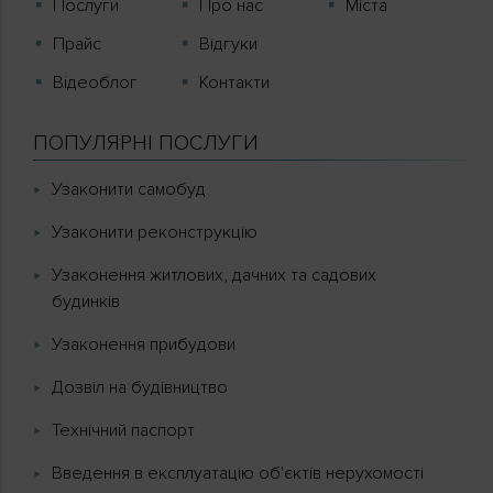
Послуги
Про нас
Міста
Прайс
Відгуки
Вiдеоблог
Контакти
ПОПУЛЯРНІ ПОСЛУГИ
Узаконити самобуд
Узаконити реконструкцію
Узаконення житлових, дачних та садових
будинків
Узаконення прибудови
Дозвіл на будівництво
Технічний паспорт
Введення в експлуатацію об'єктів нерухомості