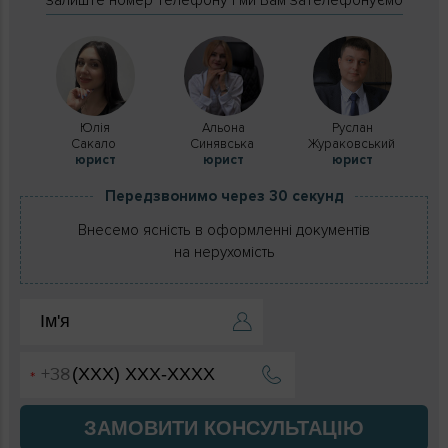
залиште номер телефону і ми Вам зателефонуємо
Юлія
Альона
Руслан
Сакало
Синявська
Жураковський
юрист
юрист
юрист
Передзвонимо через 30 секунд
Внесемо ясність в оформленні документів
на нерухомість
ЗАМОВИТИ КОНСУЛЬТАЦІЮ