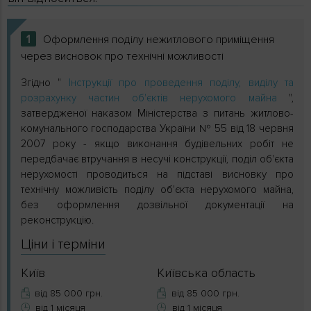
1
Оформлення поділу нежитлового приміщення
через висновок про технічні можливості
Згідно "
Інструкції про проведення поділу, виділу та
розрахунку частин об'єктів нерухомого майна
",
затвердженої наказом Міністерства з питань житлово-
комунального господарства України № 55 від 18 червня
2007 року - якщо виконання будівельних робіт не
передбачає втручання в несучі конструкції, поділ об'єкта
нерухомості проводиться на підставі висновку про
технічну можливість поділу об'єкта нерухомого майна,
без оформлення дозвільної документації на
реконструкцію.
Ціни і терміни
Київ
Київська область
від 85 000 грн.
від 85 000 грн.
від 1 місяця
від 1 місяця