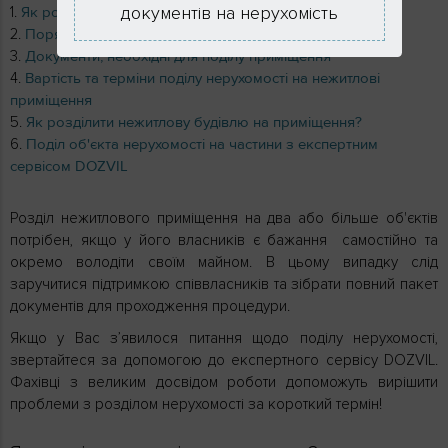
документів на нерухомість
Як розділити приміщення на два?
Порядок розділу нежитлових приміщень з DOZVIL
Документи, необхідні для поділу приміщення
Вартість та терміни поділу нерухомості на нежитлові
приміщення
Як розділити нежитлову будівлю на приміщення?
Поділ об'єкта нерухомості на частини з експертним
сервісом DOZVIL
Розділ нежитлового приміщення на два або більше об'єктів
потрібен, якщо у його власників є бажання самостійно та
окремо володіти своїм майном. В цьому випадку слід
заручитися підтримкою співвласників та зібрати повний пакет
документів для проходження процедури.
Якщо у Вас з’явилося питання щодо поділу нерухомості,
звертайтеся за допомогою до експертного сервісу DOZVIL.
Фахівці з великим досвідом роботи допоможуть вирішити
проблеми з розділом нерухомості за короткий термін!