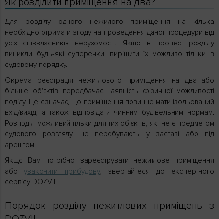
Як розділити приміщення на два?
Для розділу одного нежилого приміщення на кілька
необхідно отримати згоду на проведення даної процедури від
усіх співвласників нерухомості. Якщо в процесі розділу
виникли будь-які суперечки, вирішити їх можливо тільки в
судовому порядку.
Окрема реєстрація нежитлового приміщення на два або
більше об'єктів передбачає наявність фізичної можливості
поділу. Це означає, що приміщення повинне мати ізольований
вхід/вихід, а також відповідати чинним будівельним нормам.
Розподіл можливий тільки для тих об'єктів, які не є предметом
судового розгляду, не перебувають у заставі або під
арештом.
Якщо Вам потрібно зареєструвати нежитлове приміщення
або
узаконити прибудову
, звертайтеся до експертного
сервісу DOZVIL.
Порядок розділу нежитлових приміщень з
DOZVIL