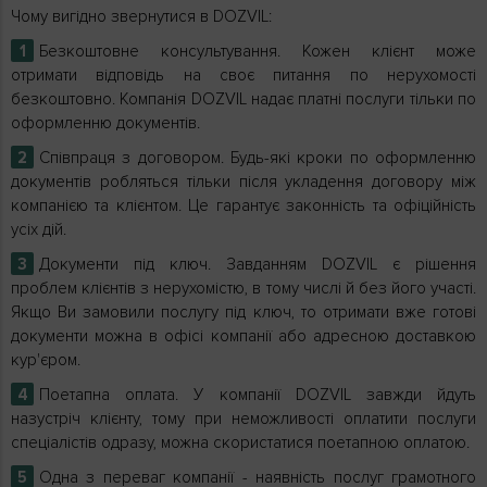
Чому вигідно звернутися в DOZVIL:
Безкоштовне консультування. Кожен клієнт може
отримати відповідь на своє питання по нерухомості
безкоштовно. Компанія DOZVIL надає платні послуги тільки по
оформленню документів.
Співпраця з договором. Будь-які кроки по оформленню
документів робляться тільки після укладення договору між
компанією та клієнтом. Це гарантує законність та офіційність
усіх дій.
Документи під ключ. Завданням DOZVIL є рішення
проблем клієнтів з нерухомістю, в тому числі й без його участі.
Якщо Ви замовили послугу під ключ, то отримати вже готові
документи можна в офісі компанії або адресною доставкою
кур'єром.
Поетапна оплата. У компанії DOZVIL завжди йдуть
назустріч клієнту, тому при неможливості оплатити послуги
спеціалістів одразу, можна скористатися поетапною оплатою.
Одна з переваг компанії - наявність послуг грамотного