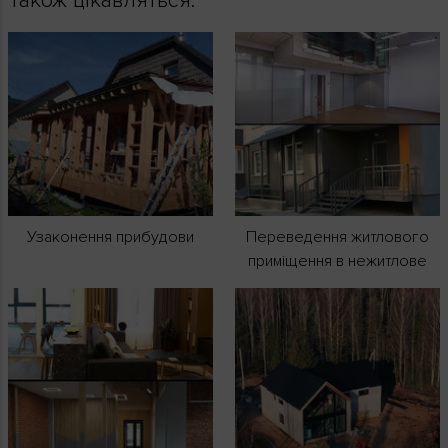
Також цікавляться:
Узаконення прибудови
Переведення житлового
приміщення в нежитлове