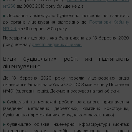
№256
від 30.03.2016 року більше не діє.
Державна архітектурно-будівельна інспекція не належить
до органів ліцензування відповідно до
Постанови Кабміну
№609
від 05 серпня 2015 року.
Перевірити ліцензію , яка була видана до 18 березня 2020
року, можна у
реєстрі виданих ліцензій.
Види будівельних робіт, які підлягають
ліцензуванню
До 18 березня 2020 року перелік ліцензованих видів
діяльності в Україні на об'єкти СС2 і СС3 мав місце у Постанові
№401 (сьогодні не діє). Документ вказував на такі об'єкти:
будівельні та монтажні роботи загального призначення
(зведення металевих, дерев'яних, кам'яних конструкцій,
будівництво гідротехнічних споруд та комплексів тощо)
будівництво об'єктів інженерної інфраструктури (монтаж
інженерних систем, засобів вимірювання та іншого