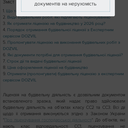
Зміст
документів на нерухомість
Що таке ліцензування?
Види будівельних робіт, які підлягають ліцензуванню
Як отримати ліцензію на будівництво у 2026 році?
Порядок отримання будівельної ліцензії з Експертним
сервісом DOZVIL
Пролонгувати ліцензію на виконання будівельних робіт з
DOZVIL
Які документи потрібні для отримання будівельної ліцензії?
Строк дії та видачі будівельної ліцензії
Ціна оформлення ліцензії на будівництво
Отримати (пролонгувати) будівельну ліцензію з експертним
сервісом DOZVIL
Ліцензія на будівельну діяльність є дозвільним документом
встановленого зразка, який надає право здійснювати
будівельну діяльність на об'єктах класу СС2 та СС3. Всі дії
щодо її отримання виконуються згідно з Законом України
"
Про ліцензування господарської діяльності
". До об'єктів, які
мають клас відповідальності СС1, ліцензування не