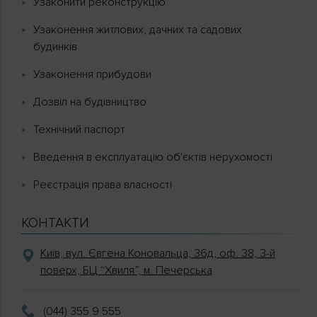
Узаконити реконструкцію
Узаконення житлових, дачних та садових
будинків
Узаконення прибудови
Дозвіл на будівництво
Технічний паспорт
Введення в експлуатацію об'єктів нерухомості
Реєстрація права власності
КОНТАКТИ
Київ, вул. Євгена Коновальца, 36д, оф. 38, 3-й
поверх, БЦ “Хвиля”, м. Печерська
(044) 355 9 555