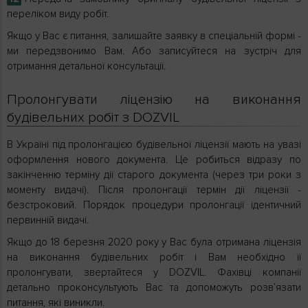
переліком виду робіт.
Якщо у Вас є питання, залишайте заявку в спеціальній формі -
ми передзвонимо Вам. Або записуйтеся на зустріч для
отримання детальної консультації.
Пролонгувати ліцензію на виконання
будівельних робіт з DOZVIL
В Україні під пролонгацією будівельної ліцензії мають на увазі
оформлення нового документа. Це робиться відразу по
закінченню терміну дії старого документа (через три роки з
моменту видачі). Після пролонгації термін дії ліцензії -
безстроковий. Порядок процедури пролонгації ідентичний
первинній видачі.
Якщо до 18 березня 2020 року у Вас була отримана ліцензія
на виконання будівельних робіт і Вам необхідно її
пролонгувати, звертайтеся у DOZVIL. Фахівці компанії
детально проконсультують Вас та допоможуть розв’язати
питання, які виникли.