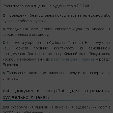
Етапи пролонгації ліцензії на будівництво з DOZVIL:
Проведення безкоштовної консультації за телефоном або
під час особистої зустрічі.
Узгодження всіх етапів співробітництва та укладення
двостороннього договору.
Допомога у пролонгації будівельної ліцензії. На цьому етапі
наші юристи постійно контактують із замовником,
повідомляють його про кожен пройдений етап. Підсумковим
кроком є внесення змін до
реєстру виданих ліцензій
у розділ
Ліцензіат.
Підписання актів про виконані послуги та завершення
співпраці.
Які документи потрібні для отримання
будівельної ліцензії?
Для оформлення ліцензії на виконання будівельних робіт з
DOZVIL, потрібні документи: