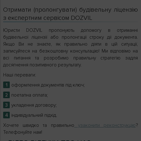
Отримати (пролонгувати) будівельну ліцензію
з експертним сервісом DOZVIL
Юристи DOZVIL пропонують допомогу в отриманні
будівельної ліцензії або пролонгації строку дії документа.
Якщо Ви не знаєте, як правильно діяти в цій ситуації,
записуйтеся на безкоштовну консультацію! Ми відповімо на
всі питання та розробимо правильну стратегію задля
досягнення позитивного результату.
Наші переваги:
оформлення документів під ключ;
поетапна оплата;
укладення договору;
індивідуальний підхід.
Хочете швидко та правильно
узаконити реконструкцію
?
Телефонуйте нам!