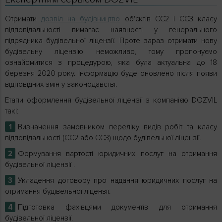
Отримати
дозвіл на будівництво
об'єктів СС2 і СС3 класу
відповідальності вимагає наявності у генерального
підрядника будівельної ліцензії. Проте зараз отримати нову
будівельну ліцензію неможливо, тому пропонуємо
ознайомитися з процедурою, яка була актуальна до 18
березня 2020 року. Інформацію буде оновлено після появи
відповідних змін у законодавстві.
Етапи оформлення будівельної ліцензії з компанією DOZVIL
такі:
Визначення замовником переліку видів робіт та класу
відповідальності (СС2 або СС3) щодо будівельної ліцензії.
Формування вартості юридичних послуг на отримання
будівельної ліцензії .
Укладення договору про надання юридичних послуг на
отримання будівельної ліцензії.
Підготовка фахівцями документів для отримання
будівельної ліцензії.