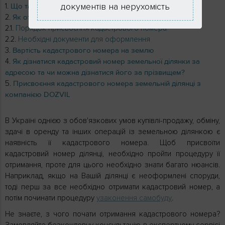
документів на нерухомість
Що таке кадастровий номер земельної ділянки?
Як отримати кадастровий номер земельної ділянки?
Порядок присвоєння кадастрового номера
Необхідні документи для оформлення
Вартість кадастрового номера на землю
Як дізнатися кадастровий номер земельної ділянки за
адресою та чи можна дізнатися його за прізвищем?
Присвоєння кадастрового номера земельній ділянці з
компанією DOZVIL
В Україні однією з обов'язкових умов купівлі-продажу, обміну,
здачі в оренду та інших операцій із земельною ділянкою є
наявність її кадастрового номера. Щоб присвоїти
кадастровий номер ділянці, необхідно пройти процедуру її
отримання, проте для цього необхідно знати багато нюансів.
Наприклад, якщо на Вашій ділянці є неоформлені споруди,
тоді перш за все необхідно отримати кадастровий номер, а
потім починати процедуру
узаконення самобуду
.
Не знаєте, з чого почати отримання кадастрового номера?
Замовляйте безкоштовну консультацію в експертному сервісі