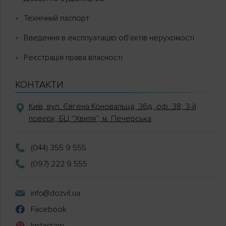
Технічний паспорт
Введення в експлуатацію об'єктів нерухомості
Реєстрація права власності
КОНТАКТИ
Київ, вул. Євгена Коновальца, 36д, оф. 38, 3-й
поверх, БЦ “Хвиля”, м. Печерська
(044) 355 9 555
(097) 222 9 555
info@dozvil.ua
Facebook
Instagram