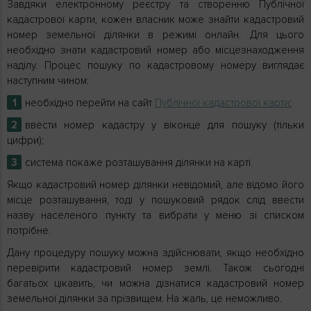
Завдяки електронному реєстру та створенню Публічної
кадастрової карти, кожен власник може знайти кадастровий
номер земельної ділянки в режимі онлайн. Для цього
необхідно знати кадастровий номер або місцезнаходження
наділу. Процес пошуку по кадастровому номеру виглядає
наступним чином:
необхідно перейти на сайт
Публічної кадастрової карти
;
ввести номер кадастру у віконце для пошуку (тільки
цифри);
система покаже розташування ділянки на карті.
Якщо кадастровий номер ділянки невідомий, але відомо його
місце розташування, тоді у пошуковий рядок слід ввести
назву населеного пункту та вибрати у меню зі списком
потрібне.
Дану процедуру пошуку можна здійснювати, якщо необхідно
перевірити кадастровий номер землі. Також сьогодні
багатьох цікавить, чи можна дізнатися кадастровий номер
земельної ділянки за прізвищем. На жаль, це неможливо.