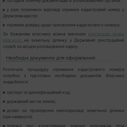
погодити технічну документацію в уповноважених органах;
у разі позитивної відповіді отримати кадастровий номер у
Держземкадастрі;
отримати довідку щодо присвоєння кадастрового номера.
За бажанням власника можна виконати
реєстрацію права
власності
на земельну ділянку у Державній реєстраційній
службі за місцем розташування наділу.
Необхідні документи для оформлення
Розпочати процедуру отримання кадастрового номера
потрібно з підготовки необхідних документів. Власнику
знадобитися:
паспорт та ідентифікаційний код;
державний акт на землю;
дозвіл на проведення інвентаризації земельної ділянки
(при наявності);
довідка про користування землею власником (при