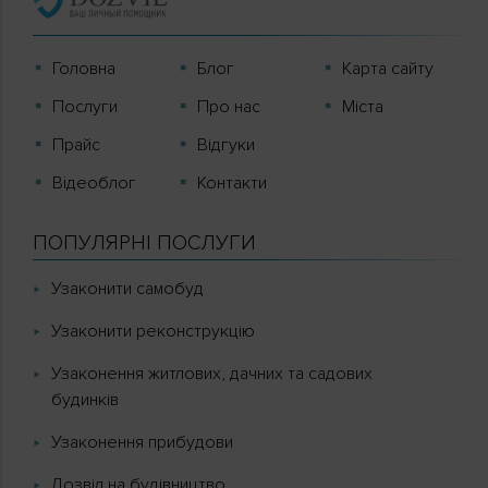
Головна
Блог
Карта сайту
Послуги
Про нас
Міста
Прайс
Відгуки
Вiдеоблог
Контакти
ПОПУЛЯРНІ ПОСЛУГИ
Узаконити самобуд
Узаконити реконструкцію
Узаконення житлових, дачних та садових
будинків
Узаконення прибудови
Дозвіл на будівництво