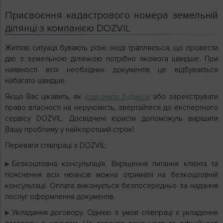
Присвоєння кадастрового номера земельній
ділянці з компанією DOZVIL
Життєві ситуації бувають різні, іноді трапляється, що провести
дію з земельною ділянкою потрібно якомога швидше. При
наявності всіх необхідних документів це відбувається
набагато швидше.
Якщо Вас цікавить, як
узаконити будинок
або зареєструвати
право власності на нерухомість, звертайтеся до експертного
сервісу DOZVIL. Досвідчені юристи допоможуть вирішити
Вашу проблему у найкоротший строк!
Переваги співпраці з DOZVIL:
Безкоштовна консультація. Вирішення питання клієнта та
пояснення всіх нюансів можна отримати на безкоштовній
консультації. Оплата виконується безпосередньо за надання
послуг оформлення документів.
Укладання договору. Однією з умов співпраці є укладення