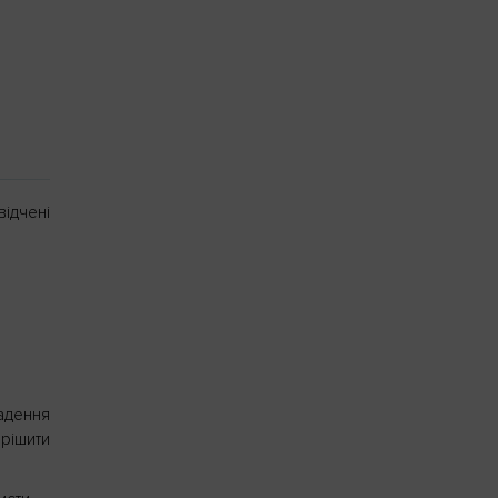
ідчені
адення
рішити