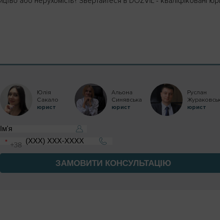
цтво або нерухомість? Звертайтеся в DOZVIL - кваліфіковані юр
Юлія
Альона
Руслан
Сакало
Синявська
Жураковсь
юрист
юрист
юрист
ЗАМОВИТИ КОНСУЛЬТАЦІЮ