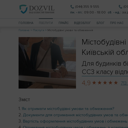
(044) 355 9 555
(0
пн. - пт.
: 09:00 - 18:00
сб. - нд.
: за
ГОЛОВНА
ПОСЛУГИ
ПРАЙС
ВIДЕОБЛОГ
БЛОГ
ПРО НАС
Головна
Послуги
Містобудівні умови та обмеження
Містобудівні
Київській об
Для будинків бі
СС3 класу відп
4,9
713 
Зміст
Як отримати містобудівні умови та обмеження?
Документи для отримання містобудівних умов та об
Вартість оформлення містобудівних умов і обмежен
Отримання містобудівних умов і обмежень з компан