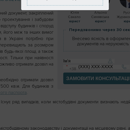
Юлія
Альона
Рус
ний документ, закріплений
Сакало
Синявська
Журако
о проектування і забудови
юрист
юрист
юр
 відступу будинків і споруд
Передзвонимо через 30 се
и, його меж та інших вимог
Внесемо ясність в оформлен
в в Україні потрібно при
документів на нерухомість
о перевищують за розміром
в будь-якої площі, а також
сті. Тільки при наявності
ожливо отримати дозвіл на
ЗАМОВИТИ КОНСУЛЬТАЦ
необхідно отримати дозвіл
00 кв.м. Для будинків з
ного паспорта
.
Існує ряд випадків, коли містобудівні документи визнають нед
істобудівному законодавству і документації на місцевому рівні, 