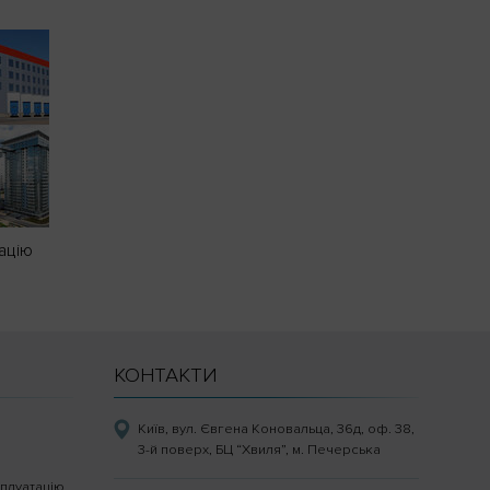
ацію
КОНТАКТИ
Київ, вул. Євгена Коновальца, 36д, оф. 38,
3-й поверх, БЦ “Хвиля”, м. Печерська
плуатацію