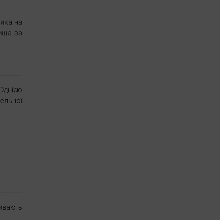
ника на
лише за
 Однією
ельної
ливають