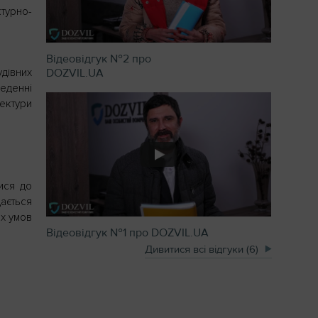
ктурно-
Відеовідгук №2 про
DOZVIL.UA
дівних
еденні
тектури
тися до
ається
их умов
Відеовідгук №1 про DOZVIL.UA
Дивитися всі відгуки (6)