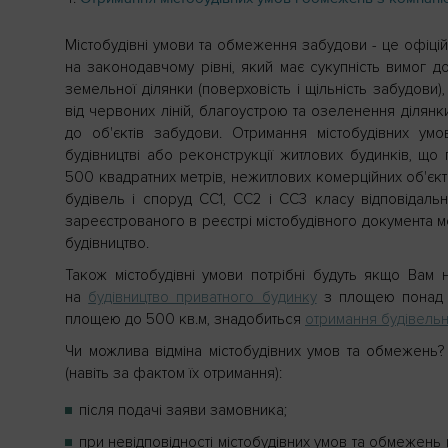
Містобудівні умови та обмеження забудови - це офіцій
на законодавчому рівні, який має сукупність вимог д
земельної ділянки (поверховість і щільність забудови),
від червоних ліній, благоустрою та озеленення ділянк
до об'єктів забудови. Отримання містобудівних умо
будівництві або реконструкції житлових будинків, щ
500 квадратних метрів, нежитлових комерційних об'єкті
будівель і споруд СС1, СС2 і СС3 класу відповідально
зареєстрованого в реєстрі містобудівного документа м
будівництво.
Також містобудівні умови потрібні будуть якщо Вам 
на
будівництво приватного будинку
з площею понад 5
площею до 500 кв.м, знадобиться
отримання будівель
Чи можлива відміна містобудівних умов та обмежень? 
(навіть за фактом їх отримання):
після подачі заяви замовника;
при невідповідності містобудівних умов та обмежень м