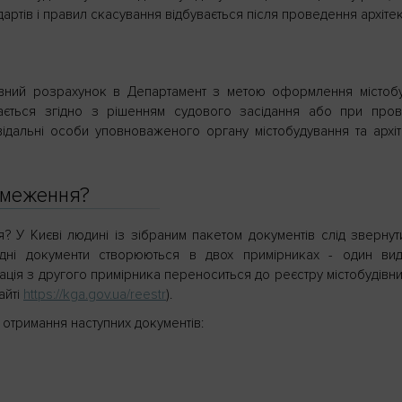
дартів і правил скасування відбувається після проведення архіте
дівний розрахунок в Департамент з метою оформлення містобу
ається згідно з рішенням судового засідання або при пров
відальні особи уповноваженого органу містобудування та архі
обмеження?
я? У Києві людині із зібраним пакетом документів слід зверну
хідні документи створюються в двох примірниках - один вид
ація з другого примірника переноситься до реєстру містобудівн
айті
https://kga.gov.ua/reestr
).
 отримання наступних документів: