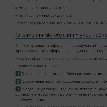
місця розташування об'єкта;
наявності технічної документації.
Вартість оформлення в Києві - від 50 000 грн., в Київсь
Отримання містобудівних умов і об
Виникли труднощі з оформленням документації на за
юристи допоможуть оформити містобудівний аналіз ділян
Якщо Вас цікавить, як
оформити прибудову
, читайте і
Головні переваги DOZVIL:
Безкоштовна консультація. Замовник оплачує тільк
Оформлення "під ключ". Оформляємо документи без
Укладення договору. Підписуємо договір з мож
договору попереджаємо про ризики та нюансах справи
проблему клієнта.