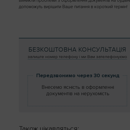
Виникли проблеми з оформлення документів на будівни
допоможуть вирішити Ваше питання в короткий термін!
БЕЗКОШТОВНА КОНСУЛЬТАЦІЯ
залиште номер телефону і ми Вам зателефонуємо
Передзвонимо через 30 секунд
Внесемо ясність в оформленні
документів на нерухомість
Також цікавляться: