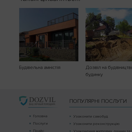
Будівельна амністія
Дозвіл на будівництв
будинку
ПОПУЛЯРНІ ПОСЛУГИ
Головна
Узаконити самобуд
Послуги
Узаконити реконструкцію
Прайс
Узаконення житлових, дачних та