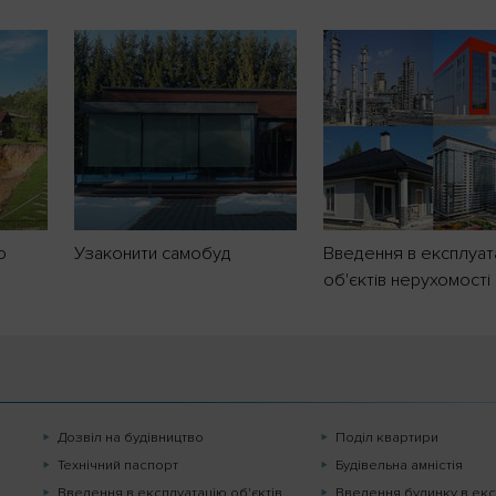
о
Узаконити самобуд
Введення в експлуат
об'єктів нерухомості
Дозвіл на будівництво
Поділ квартири
Технічний паспорт
Будівельна амністія
Введення в експлуатацію об'єктів
Введення будинку в екс