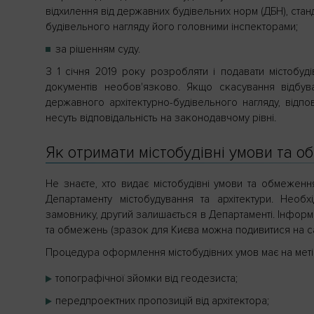
відхилення від державних будівельних норм (ДБН), стан
будівельного нагляду його головними інспекторами;
за рішенням суду.
З 1 січня 2019 року розробляти і подавати містобу
документів необов'язково. Якщо скасування відбув
державного архітектурно-будівельного нагляду, відпо
несуть відповідальність на законодавчому рівні.
Як отримати містобудівні умови та 
Не знаєте, хто видає містобудівні умови та обмеженн
Департаменту містобудування та архітектури. Необ
замовнику, другий залишається в Департаменті. Інформ
та обмежень (зразок для Києва можна подивитися на с
Процедура оформлення містобудівних умов має на меті
топографічної зйомки від геодезиста;
передпроектних пропозицій від архітектора;