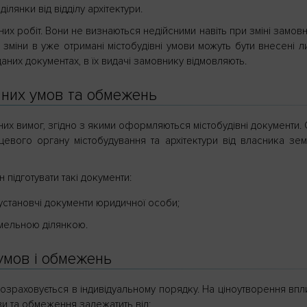
лянки від відділу архітектури.
ьних робіт. Вони не визнаються недійсними навіть при зміні замов
і зміни в уже отримані містобудівні умови можуть бути внесені 
аних документах, в їх видачі замовнику відмовляють.
вних умов та обмежень
них вимог, згідно з якими оформляються містобудівні документи.
цевого органу містобудування та архітектури від власника зем
 підготувати такі документи:
 установчі документи юридичної особи;
емельною ділянкою.
 умов і обмежень
розраховується в індивідуальному порядку. На ціноутворення вп
ови та обмеження залежатить від: