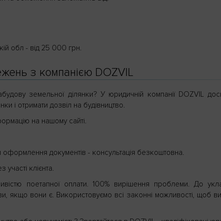
кій обл - від 25 000 грн.
межень з компанією DOZVIL
будову земельної ділянки? У юридичній компанії DOZVIL досв
ки і отримати дозвіл на будівництво.
нформацію на нашому сайті.
и оформлення документів - консультація безкоштовна.
 участі клієнта.
ливістю поетапної оплати. 100% вирішення проблеми. До укл
, якщо вони є. Використовуємо всі законні можливості, щоб ви