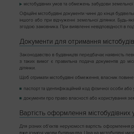
містобудівних умов та обмежень забудови земельної ді
Офіційні містобудівні документи чинні до кінця будівел
іншого або при відчуженні земельної ділянки. Будь-як
згодою замовника. При виявленні невідповідності в под
Документи для отримання містобуді
Законодавство в будівництві передбачає наявність пев
з таких вимог є правильна подача документів до міс
ділянки.
Щоб отримати містобудівні обмеження, власник повинен
паспорт та ідентифікаційний код фізичної особи або
документи про право власності або користування з
Вартість оформлення містобудівних
Для різних об'єктів нерухомості вартість оформлення 
вже існуючі умови будівництва. Ціна на містобудівні ум