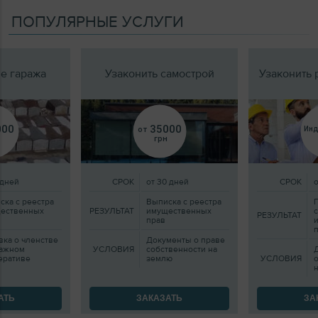
ПОПУЛЯРНЫЕ УСЛУГИ
е гаража
Узаконить самострой
Узаконить
000
35000
от
Инд
грн
 дней
СРОК
от 30 дней
СРОК
ска с реестра
Выписка с реестра
ественных
РЕЗУЛЬТАТ
имущественных
с
РЕЗУЛЬТАТ
прав
вка о членстве
Документы о праве
ражном
УСЛОВИЯ
собственности на
еративе
землю
УСЛОВИЯ
АТЬ
ЗАКАЗАТЬ
ЗА