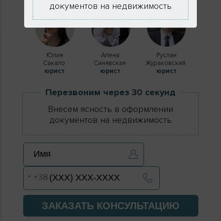
документов на недвижимость
Юлия
Алена
Руслан
Сакало
Синявская
Жураковский
юрист
юрист
юрист
Перезвоним через 30 секунд
Внесем ясность в оформлении
документов на недвижимость
ЗАКАЗАТЬ КОНСУЛЬТАЦИЮ