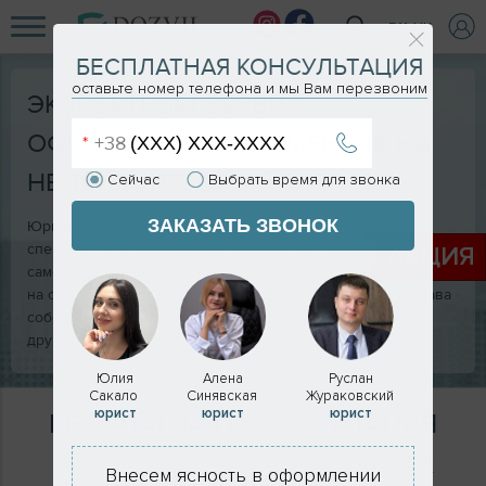
RU
UK
БЕСПЛАТНАЯ КОНСУЛЬТАЦИЯ
оставьте номер телефона и мы Вам перезвоним
ЭКСПЕРТНЫЙ СЕРВИС
ОФОРМЛЕНИЯ ДОКУМЕНТОВ НА
НЕДВИЖИМОСТЬ
Сейчас
Выбрать время для звонка
ЗАКАЗАТЬ ЗВОНОК
Юридическая компания DOZVIL предлагает широкий
спектр услуг в оформлении документов на недвижимость:
АКЦИЯ
самострой, реконструкцию, перепланировку, разрешение
на строительство, ввод в эксплуатацию, регистрация права
собственности, раздел и объединение помещений и
другие.
Юлия
Алена
Руслан
Сакало
Синявская
Жураковский
юрист
юрист
юрист
БЕСПЛАТНАЯ КОНСУЛЬТАЦИЯ
оставьте номер телефона и мы Вам перезвоним
Внесем ясность в оформлении