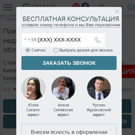
RU
UK
БЕСПЛАТНАЯ КОНСУЛЬТАЦИЯ
Главная
Услуги
Присвоение почтового адреса
оставьте номер телефона и мы Вам перезвоним
Присвоение адреса объекту
недвижимости в Киеве и Киевской
области в 2026 году
Сейчас
Выбрать время для звонка
Стоимость присвоения почтового адреса в
ЗАКАЗАТЬ ЗВОНОК
Киеве - формируется индивидуально и в
АКЦИ
Киевской области - от 25 000 грн.
4,9
713 отзывов
60657
ЗАКАЗАТЬ КОНСУЛЬТАЦИЮ
Юлия
Алена
Руслан
Сакало
Синявская
Жураковский
юрист
юрист
юрист
ВИДЕО ОТЗЫВЫ
Внесем ясность в оформлении