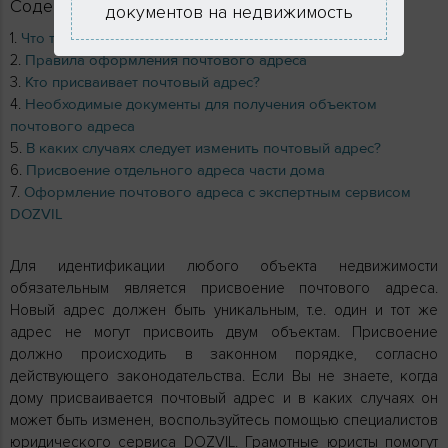
Содержание
документов на недвижимость
Что такое почтовый адрес?
Правила оформления почтового адреса
Кто присваивает почтовый адрес?
Необходимые документы для получения объектом
почтового адреса
В каких случаях следует изменить почтовый адрес?
Присвоение отдельного адреса части дома
Оформление почтового адреса с экспертным сервисом
DOZVIL
Для идентификации любого объекта недвижимости
обязательным является присвоение почтового адреса.
Новый адрес должен быть уникальным, т.е. один и тот же
адрес не могут присвоить двум объектам. Присвоение
должно происходить в законном порядке, согласно
действующего законодательства. Если Вы не знаете, когда
дому присваивается почтовый адрес и в каких случаях он
может быть изменен, воспользуйтесь помощью специалистов
юридического сервиса DOZVIL. Грамотные юристы помогут