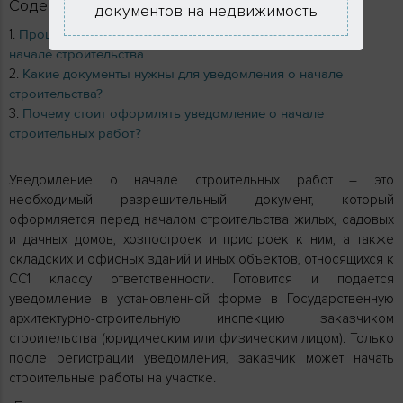
Содержание
документов на недвижимость
Процедура, стоимость и сроки подачи уведомления о
начале строительства
Какие документы нужны для уведомления о начале
строительства?
Почему стоит оформлять уведомление о начале
строительных работ?
Уведомление о начале строительных работ – это
необходимый разрешительный документ, который
оформляется перед началом строительства жилых, садовых
и дачных домов, хозпостроек и пристроек к ним, а также
складских и офисных зданий и иных объектов, относящихся к
СС1 классу ответственности. Готовится и подается
уведомление в установленной форме в Государственную
архитектурно-строительную инспекцию заказчиком
строительства (юридическим или физическим лицом). Только
после регистрации уведомления, заказчик может начать
строительные работы на участке.