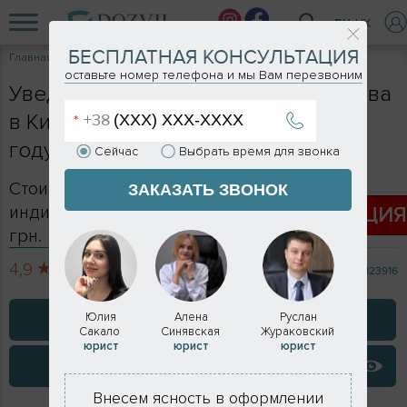
RU
UK
БЕСПЛАТНАЯ КОНСУЛЬТАЦИЯ
Главная
Услуги
Уведомление о начале строительных работ
оставьте номер телефона и мы Вам перезвоним
Уведомление о начале строительства
в Киеве и Киевской области в 2026
году
Сейчас
Выбрать время для звонка
Стоимость в Киеве - формируется
ЗАКАЗАТЬ ЗВОНОК
индивидуально, в Киевской обл - от 25 000
АКЦИ
грн.
4,9
713 отзывов
123916
ЗАКАЗАТЬ КОНСУЛЬТАЦИЮ
Юлия
Алена
Руслан
Сакало
Синявская
Жураковский
юрист
юрист
юрист
ВИДЕО ОТЗЫВЫ
Внесем ясность в оформлении