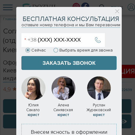
RU
UK
БЕСПЛАТНАЯ КОНСУЛЬТАЦИЯ
Главная
Услуги
Узаконить входную группу
оставьте номер телефона и мы Вам перезвоним
Согласование входной группы
(отдельного входа) в Киеве и
Киевской области в 2026 году
Сейчас
Выбрать время для звонка
Оформление входной группы в Киеве и
ЗАКАЗАТЬ ЗВОНОК
Киевской области - формируется
АКЦИ
индивидуально
4,9
713 отзывов
122639
ЗАКАЗАТЬ КОНСУЛЬТАЦИЮ
Юлия
Алена
Руслан
Сакало
Синявская
Жураковский
юрист
юрист
юрист
ВИДЕО ОТЗЫВЫ
Внесем ясность в оформлении