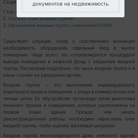
Содержание
документов на недвижимость
Как сделать отдельный вход в нежилом помещении?
Сколько стоит входная группа?
Оформление входных групп с компанией DOZVIL
Существуют ситуации, когда у собственника возникает
необходимость оборудовать отдельный вход в жилое
помещение. Чаще всего это сопровождается процедурой
вывода помещения в нежилой фонд с открытием входной
группы. Рассмотрим подробнее, что такое входная группа и в
каких случаях ее разрешено делать.
Входная группа – это выполнение индивидуального
(отдельного) входа в помещение с улицы в коммерческих или
личных целях. Ее обустройство происходит путем демонтажа
оконного проема в помещениях, которые расположены на
первом этаже здания. Прежде, чем начать
реконструкционные работы, необходимо нарисовать план
входной группы, чтобы оценить желаемый результат.
Входная группа многоквартирного дома, нежилого здания