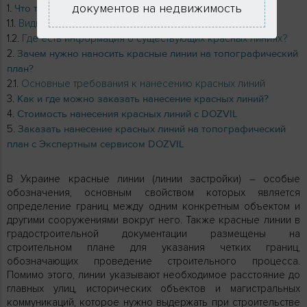
документов на недвижимость
Что такое красные линии в градостроительстве?
Виды и типы красных линий на участке
Где есть информация о существующих красных линиях?
Зачем нужно наносить красные линии на топографический
план?
Основные требования к нанесению красных линий
Как и где можно заказать нанесение красных линий?
Стоимость нанесения красных линий с DOZVIL
Заказать нанесение красных линий на топографический
план с Экспертным сервисом DOZVIL
В Украине красные линии (линии застройки) – особые
обозначения, основным свойством которых является
определение границ между одним конкретным объектом и
другими сооружениями вокруг него. Также красные линии в
градостроительной документации размещены на
строительном плане для указания четких границ,
обозначающих проведение строительного процесса.
Помимо этого, линии указывают необходимое расстояние до
главных улиц, исторических объектов и магистральных
коммуникаций, которое нужно выдержать при строительстве