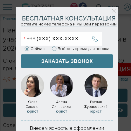
RU
UK
БЕСПЛАТНАЯ КОНСУЛЬТАЦИЯ
Главная
Услуги
Нанесение красных линий на план участка
оставьте номер телефона и мы Вам перезвоним
Нанесение красных линий на план
участка в Киеве и Киевской области в
2026 году
Сейчас
Выбрать время для звонка
Стоимость в Киеве и Киевской обл - от 3 000
ЗАКАЗАТЬ ЗВОНОК
грн. Сроки - индивидуально
АКЦИ
4,9
713 отзывов
45021
ЗАКАЗАТЬ КОНСУЛЬТАЦИЮ
Юлия
Алена
Руслан
Сакало
Синявская
Жураковский
ВИДЕО ОТЗЫВЫ
юрист
юрист
юрист
Содержание
Внесем ясность в оформлении