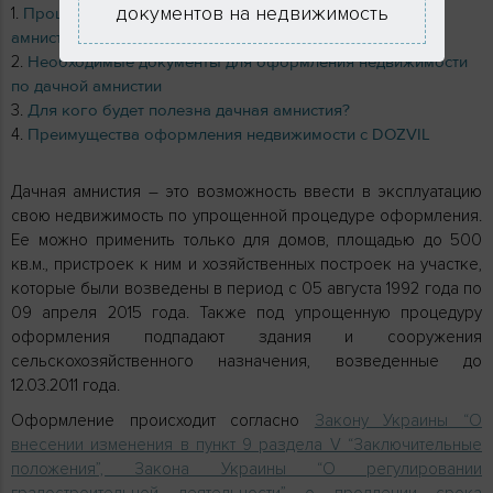
документов на недвижимость
Процедура оформления недвижимости по дачной
амнистии
Необходимые документы для оформления недвижимости
по дачной амнистии
Для кого будет полезна дачная амнистия?
Преимущества оформления недвижимости с DOZVIL
Дачная амнистия – это возможность ввести в эксплуатацию
свою недвижимость по упрощенной процедуре оформления.
Ее можно применить только для домов, площадью до 500
кв.м., пристроек к ним и хозяйственных построек на участке,
которые были возведены в период с 05 августа 1992 года по
09 апреля 2015 года. Также под упрощенную процедуру
оформления подпадают здания и сооружения
сельскохозяйственного назначения, возведенные до
12.03.2011 года.
Оформление происходит согласно
Закону Украины “О
внесении изменения в пункт 9 раздела V “Заключительные
положения”, Закона Украины “О регулировании
градостроительной деятельности” о продлении срока