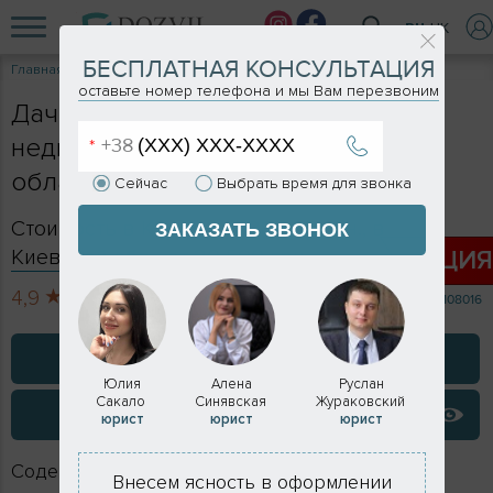
RU
UK
БЕСПЛАТНАЯ КОНСУЛЬТАЦИЯ
Главная
Услуги
Дачная амнистия
оставьте номер телефона и мы Вам перезвоним
Дачная амнистия: оформление
недвижимости в Киеве и Киевской
области в 2026 году
Сейчас
Выбрать время для звонка
Стоимость в Киеве - от 28 500 грн., в
ЗАКАЗАТЬ ЗВОНОК
Киевской обл - от 20 500 грн.
АКЦИ
4,9
713 отзывов
108016
ЗАКАЗАТЬ КОНСУЛЬТАЦИЮ
Юлия
Алена
Руслан
Сакало
Синявская
Жураковский
ВИДЕО ОТЗЫВЫ
юрист
юрист
юрист
Содержание
Внесем ясность в оформлении