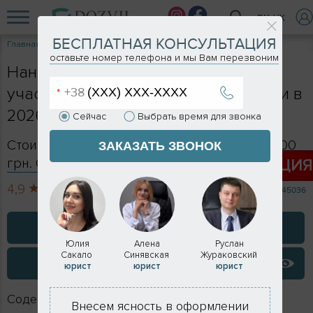
RU
UK
БЕСПЛАТНАЯ КОНСУЛЬТАЦИЯ
Главная
Услуги
Нанесение красных линий на план участка
оставьте номер телефона и мы Вам перезвоним
Нанесение красных линий на план
участка в Киеве и Киевской области в
2026 году
Сейчас
Выбрать время для звонка
Стоимость в Киеве и Киевской обл - от 3 000
ЗАКАЗАТЬ ЗВОНОК
грн. Сроки - индивидуально
АКЦИ
4,9
713 отзывов
45036
ЗАКАЗАТЬ КОНСУЛЬТАЦИЮ
Юлия
Алена
Руслан
Сакало
Синявская
Жураковский
ВИДЕО ОТЗЫВЫ
юрист
юрист
юрист
Содержание
Внесем ясность в оформлении