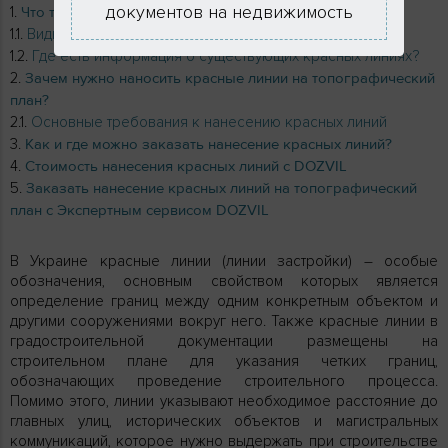
документов на недвижимость
Что такое красные линии в градостроительстве?
Виды и типы красных линий на участке
Где есть информация о существующих красных линиях?
Зачем нужно наносить красные линии на топографический
план?
Основные требования к нанесению красных линий
Как и где можно заказать нанесение красных линий?
Стоимость нанесения красных линий с DOZVIL
Заказать нанесение красных линий на топографический
план с Экспертным сервисом DOZVIL
В Украине красные линии (линии застройки) – особые
обозначения, основным свойством которых является
определение границ между одним конкретным объектом и
другими сооружениями вокруг него. Также красные линии в
градостроительной документации размещены на
строительном плане для указания четких границ,
обозначающих проведение строительного процесса.
Помимо этого, линии указывают необходимое расстояние до
главных улиц, исторических объектов и магистральных
коммуникаций, которое нужно выдержать при строительстве