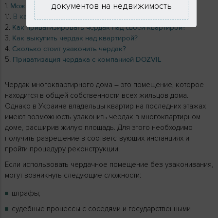
документов на недвижимость
Можно ли приватизировать чердак?
В каких случаях приватизация возможна?
Как приватизировать чердак над своей квартирой?
Как выкупить чердак над квартирой?
Сколько стоит узаконить чердак?
Приватизация чердака с компанией DOZVIL
Чердак многоквартирного дома – это помещение, которое
находится в общей собственности всех жильцов дома.
Однако в Украине владельцы квартир на последних этажах
имеют возможность узаконить чердак в многоквартирном
доме, расширив жилую площадь. Для этого необходимо
получить разрешение в соответствующих инстанциях и
пройти процедуру реконструкции.
Если использовать чердачное помещение без узаконивания,
могут возникнуть следующие сложности:
штрафы;
судебные процессы с соседями и государственными