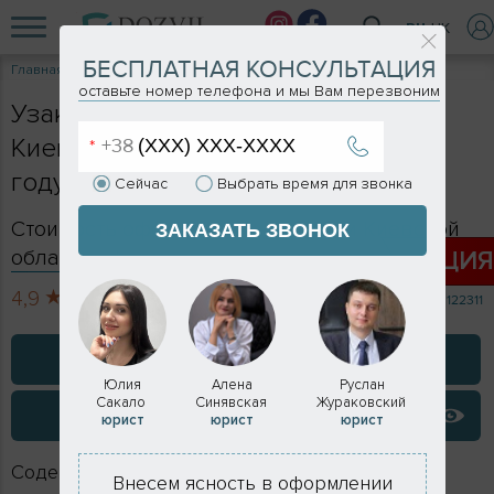
RU
UK
БЕСПЛАТНАЯ КОНСУЛЬТАЦИЯ
Главная
Услуги
Узаконить чердак
оставьте номер телефона и мы Вам перезвоним
Узаконить чердак над квартирой в
Киеве и Киевской области в 2026
году
Сейчас
Выбрать время для звонка
Стоимость оформления в Киеве и Киевской
ЗАКАЗАТЬ ЗВОНОК
области - формируется индивидуально
АКЦИ
4,9
713 отзывов
122311
ЗАКАЗАТЬ КОНСУЛЬТАЦИЮ
Юлия
Алена
Руслан
Сакало
Синявская
Жураковский
ВИДЕО ОТЗЫВЫ
юрист
юрист
юрист
Содержание
Внесем ясность в оформлении