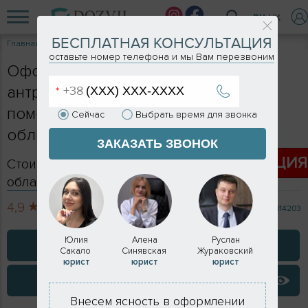
RU
UK
БЕСПЛАТНАЯ КОНСУЛЬТАЦИЯ
Главная
Услуги
Узаконить антресоль
оставьте номер телефона и мы Вам перезвоним
Оформление (узаконивание)
антресоли в квартире, нежилом
помещении в Киеве и Киевской
Сейчас
Выбрать время для звонка
области в 2026 году
ЗАКАЗАТЬ ЗВОНОК
АКЦИ
Стоимость оформления в Киеве и Киевской
области - формируется индивидуально
4,9
713 отзывов
114203
Юлия
Алена
Руслан
ЗАКАЗАТЬ КОНСУЛЬТАЦИЮ
Сакало
Синявская
Жураковский
юрист
юрист
юрист
ВИДЕО ОТЗЫВЫ
Внесем ясность в оформлении