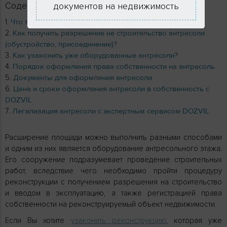
Содержание
документов на недвижимость
Что такое антресоль?
Как получить разрешение на строительство антресоли
(обустройство, присоединение)?
Как узаконить уже оборудованные антресоли?
Порядок оформления права собственности на антресоль
Документы для оформления антресоли
Цена и сроки оформления антресоли в собственность с
DOZVIL
Легализация антресоли с экспертным сервисом DOZVIL
Расширение площади можно выполнить разными способами
и одним из них является оборудование антресольного этажа.
Его сооружение подразумевает проведение строительных
работ, вследствие чего необходимо пройти процедуру
реконструкции с получением разрешения на строительство
и вводом в эксплуатацию, а также регистрацией права
собственности на реконструируемый объект недвижимости.
Если Вы хотите
узаконить реконструкцию
, которая уже