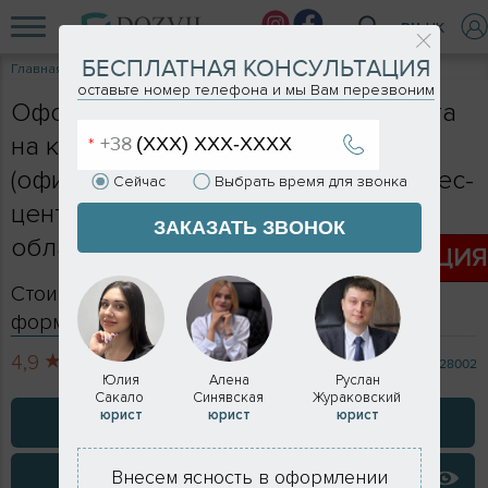
RU
UK
БЕСПЛАТНАЯ КОНСУЛЬТАЦИЯ
Главная
Услуги
Техпаспорт на коммерческую недвижимость
оставьте номер телефона и мы Вам перезвоним
Оформление технического паспорта
на коммерческую недвижимость
(офис, магазин, склад, аптека, бизнес-
Сейчас
Выбрать время для звонка
центр и др.) в Киеве и Киевской
ЗАКАЗАТЬ ЗВОНОК
области в 2026 году
АКЦИ
Стоимость в Киеве и в Киевской обл -
формируется индивидуально
4,9
713 отзывов
28002
Юлия
Алена
Руслан
Сакало
Синявская
Жураковский
юрист
юрист
юрист
ЗАКАЗАТЬ КОНСУЛЬТАЦИЮ
ВИДЕО ОТЗЫВЫ
Внесем ясность в оформлении