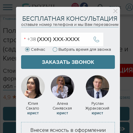
RU
UK
БЕСПЛАТНАЯ КОНСУЛЬТАЦИЯ
Главная
Услуги
Разрешение на строительство дома
оставьте номер телефона и мы Вам перезвоним
Получение разрешения на
строительство частного дома
(садового, дачного, жилого) в Киеве и
Сейчас
Выбрать время для звонка
Киевской области в 2026 году
ЗАКАЗАТЬ ЗВОНОК
АКЦИ
Стоимость оформления в Киеве -
формируется индивидуально, в Киевской
обл - от 25 000 грн.
4,9
713 отзывов
123610
Юлия
Алена
Руслан
Сакало
Синявская
Жураковский
ЗАКАЗАТЬ КОНСУЛЬТАЦИЮ
юрист
юрист
юрист
ВИДЕО ОТЗЫВЫ
Внесем ясность в оформлении