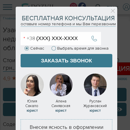
RU
UK
БЕСПЛАТНАЯ КОНСУЛЬТАЦИЯ
Главная
Услуги
Узаконить постройку объекта недвижимости
оставьте номер телефона и мы Вам перезвоним
Узаконить постройку объекта
недвижимости в Киеве и Киевской
области в 2026 году
Сейчас
Выбрать время для звонка
Стоимость оформления в Киеве - от 28 500
ЗАКАЗАТЬ ЗВОНОК
грн., в Киевской обл - от 20 500 грн.
АКЦИ
4,9
713 отзывов
104866
ЗАКАЗАТЬ КОНСУЛЬТАЦИЮ
Юлия
Алена
Руслан
Сакало
Синявская
Жураковский
ВИДЕО ОТЗЫВЫ
юрист
юрист
юрист
Содержание
Внесем ясность в оформлении