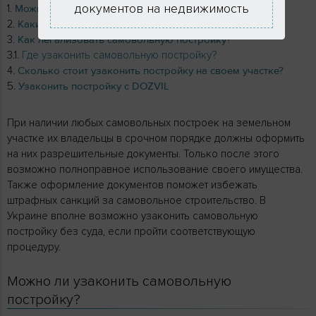
документов на недвижимость
Можно ли узаконить самовольную постройку?
Какие постройки не подлежат регистрации?
Как легализовать самовольную постройку?
Где узаконить самовольную постройку?
Сколько стоит узаконить постройку на своем участке?
Узаконить постройку с DOZVIL
При наличии любых самовольных построек на земельном
участке их владельцы в срочном порядке должны оформить
на них разрешительные документы. Только после этого
возможно полноправное использование своего имущества.
Также оформление документов поможет избежать
штрафных санкций за самовольное строительство. В
Украине вполне возможно узаконить самовольную
постройку без суда, если пройти соответствующую
процедуру.
Можно ли узаконить самовольную
постройку?