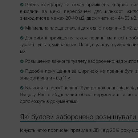
Рівень комфорту та склад приміщень квартир ви
виходити за межі, передбачені для кількості жит
знаходитися в межах 28-40 м2, двокімнатних - 44-53 м2.
Мінімальна площа спальні для однієї людини - 8 м2, дл
Допоміжні приміщення також повинні мати всі необхідн
туалеті - унітаз, умивальник. Площа туалету з умивальн
м2.
Розміщення ванної та туалету заборонено над житло
Підсобні приміщення за шириною не повинні бути зан
житлові кімнати - від 1.1 м.
Балкони та лоджії повинні бути розташовані відповідн
Якщо у Вас є збудований об'єкт нерухомості та йог
допоможуть з документами.
Які будови заборонено розміщувати
Існують чітко прописані правила в ДБН від 2019 року щ