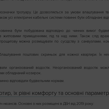
позначки тротуару. Це дозволяється за умови влаштування т
кож усі електричні кабельні системи повинні бути обладнані від
повинна бути побудована відповідно до чинних вимог будів
з житловими приміщеннями, під та над ними. Також слід врах
ктрощитову можна розміщувати по сусідству з санвузлами, ко
блаштування поштових скриньок для кожної квартири. Їх не
вати організований водостік. Неорганізований водостік мож
ами обладнаний козирок.
инно відповідати будівельним нормам.
тир, їх рівні комфорту та основні парамет
ч нюансів. Основні з них розміщені в ДБН від 2019 року: