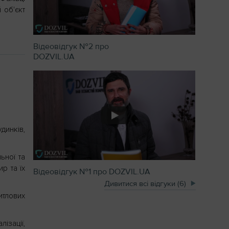
 об'єкт
Відеовідгук №2 про
DOZVIL.UA
динків,
ьної та
р та їх
Відеовідгук №1 про DOZVIL.UA
Дивитися всі відгуки (6)
итлових
ізації,