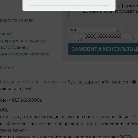
Внесемо ясність в оформле
документів на нерухоміст
форту та основні
инках?
токвартирного будинку?
ового будинку
ЗАМОВИТИ КОНСУЛЬТАЦ
о ремонту для житлових
 DOZVIL
ві будинки. Основні положення"
був затверджений Наказом Мін
мінив такі ДБН:
монт (В.3.2-2-2009).
05).
конструкцію житлових будинків, умовна висота яких не більше 10
тки. Зазначені норми не поширюються на проектування інвен
 проживанням.
во та нерухомість, звертайтеся до експертного сервісу DOZVIL. 