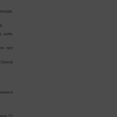
иходів,
в.
д шуму,
ати при
трукції
 вимоги
нше 1.5