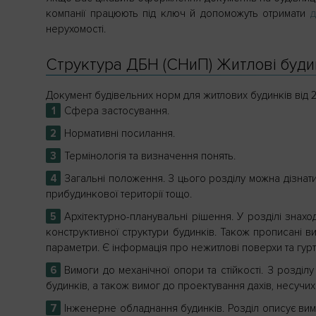
компанії працюють під ключ й допоможуть отримати
д
нерухомості.
Структура ДБН (СНиП) Житлові буди
Документ будівельних норм для житлових будинків від 20
Сфера застосування.
Нормативні посилання.
Термінологія та визначення понять.
Загальні положення. З цього розділу можна дізнати
прибудинкової території тощо.
Архітектурно-планувальні рішення. У розділі зна
конструктивної структури будинків. Також прописані в
параметри. Є інформація про нежитлові поверхи та гур
Вимоги до механічної опори та стійкості. З розді
будинків, а також вимог до проектування дахів, несучи
Інженерне обладнання будинків. Розділ описує вимо