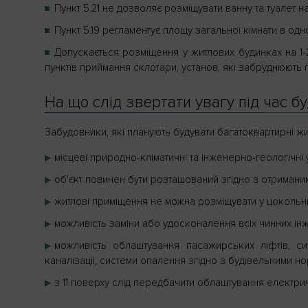
Пункт 5.21 не дозволяє розміщувати ванну та туалет н
Пункт 5.19 регламентує площу загальної кімнати в однок
Допускається розміщення у житлових будинках на 1-
пунктів приймання склотари, установ, які забруднюють 
На що слід звертати увагу під час 
Забудовники, які планують будувати багатоквартирні жи
місцеві природно-кліматичні та інженерно-геологічні 
об'єкт повинен бути розташований згідно з отримани
житлові приміщення не можна розміщувати у цокольни
можливість заміни або удосконалення всіх чинних ін
можливість облаштування пасажирських ліфтів, сис
каналізації, системи опалення згідно з будівельними н
з 11 поверху слід передбачити облаштування електрич