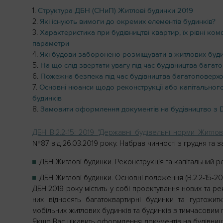
Структура ДБН (СНиП) Житлові будинки 2019
Які існують вимоги до окремих елементів будинків?
Характеристика при будівництві квартир, їх рівні ком
параметри
Які будови заборонено розміщувати в житлових буд
На що слід звертати увагу під час будівництва бага
Пожежна безпека під час будівництва багатоповерх
Основні нюанси щодо реконструкції або капітальног
будинків
Замовити оформлення документів на будівництво з
ДБН В.2.2-15: 2019 "Державні будівельні норми Житло
№87 від 26.03.2019 року. Набрав чинності з грудня та за
ДБН Житлові будинки. Реконструкція та капітальний ре
ДБН Житлові будинки. Основні положення (В.2.2-15-20
ДБН 2019 року містить у собі проектування нових та ре
них відносять багатоквартирні будинки та гуртожи
мобільних житлових будинків та будинків з тимчасовим
Якщо Вас цікавить оформлення документів на будівницт