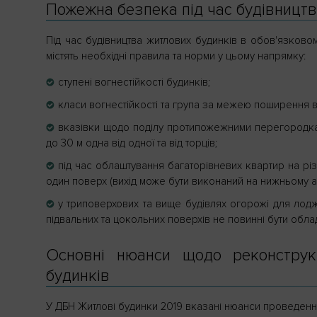
Пожежна безпека під час будівницт
Під час будівництва житлових будинків в обов'язков
містять необхідні правила та норми у цьому напрямку:
ступені вогнестійкості будинків;
класи вогнестійкості та група за межею поширення в
вказівки щодо поділу протипожежними перегородкам
до 30 м одна від одної та від торців;
під час облаштування багаторівневих квартир на різ
один поверх (вихід може бути виконаний на нижньому а
у триповерхових та вище будівлях огорожі для лоджі
підвальних та цокольних поверхів не повинні бути облад
Основні нюанси щодо реконструк
будинків
У ДБН Житлові будинки 2019 вказані нюанси проведення