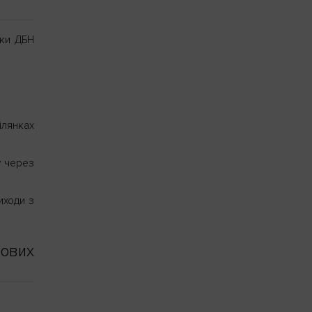
нки ДБН
ілянках
у через
иходи з
ових