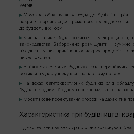
метрів.
Можливо облаштування входу до будівлі на рівні 
покриття з організацією грамотного водовідведення. Та
до будівельних норм.
Кімната, в якій буде розміщена електрощитова, 
законодавства. Заборонено розміщувати її суміжно 
відсутність у цих приміщеннях мокрих процесів. Еле
передпокоями.
У багатоквартирних будинках слід передбачити о
розмістити у доступному місці на першому поверсі.
На дахах багатоквартирних будинків слід облашту
будівлях з одним або двома поверхами, якщо над вход
Обов'язкове проектування огорожі на дахах, яке пов
Характеристика при будівництві квар
Під час будівництва квартир потрібно враховувати безлі