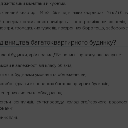
ад житловими кімнатами й кухнями.
імнатній квартирі - 14 м2 і більше, в інших квартирах - 16 м2 і біл
2 поверхах нежитлових приміщень. Проте розміщення хостелів, г
повітря, громадських туалетів, похоронних бюро тощо, забороняє
будівництва багатоквартирного будинку?
тлові будинки, крім правил ДБН повинні враховувати наступне:
умови в залежності від класу об'єкта;
ми містобудівними умовами та обмеженнями;
х або підвальних поверхах багатоквартирних будинків;
женерних систем та обладнання;
теми вентиляції, сміттєпроводу, холодного/гарячого водопост
ормами;
них плит.