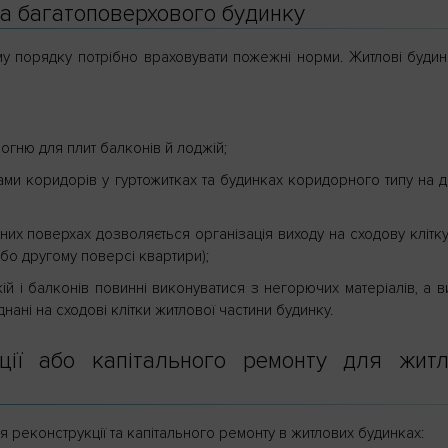
ва багатоповерхового будинку
ому порядку потрібно враховувати пожежні норми. Житлові буди
огню для плит балконів й лоджій;
и коридорів у гуртожитках та будинках коридорного типу на д
них поверхах дозволяється організація виходу на сходову клітк
бо другому поверсі квартири);
й і балконів повинні виконуватися з негорючих матеріалів, а в
нані на сходові клітки житлової частини будинку.
ції або капітального ремонту для житл
 реконструкції та капітального ремонту в житлових будинках: