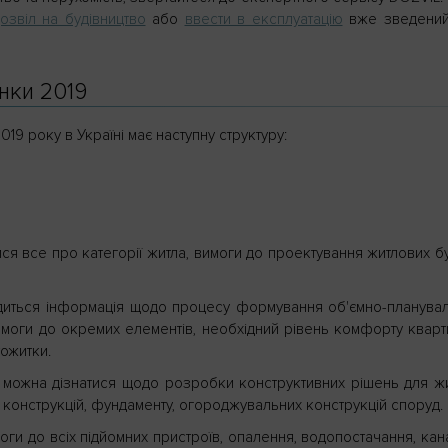
озвіл на будівництво
або
ввести в експлуатацію
вже зведений
нки 2019
19 року в Україні має наступну структуру:
ся все про категорії житла, вимоги до проектування житлових бу
ходиться інформація щодо процесу формування об'ємно-планувал
имоги до окремих елементів, необхідний рівень комфорту кварти
тожитки.
лу можна дізнатися щодо розробки конструктивних рішень для ж
х конструкцій, фундаменту, огороджувальних конструкцій споруд.
ги до всіх підйомних пристроїв, опалення, водопостачання, канал