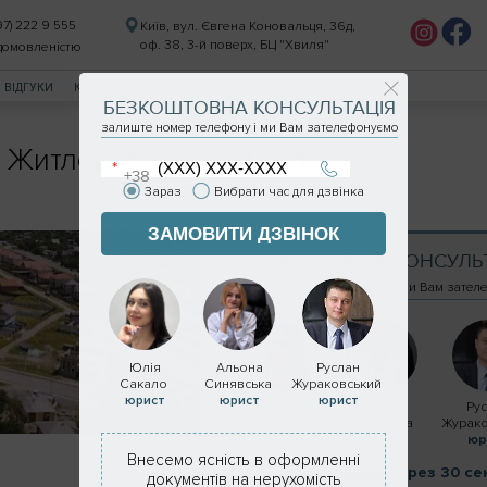
97) 222 9 555
Київ, вул. Євгена Коновальця, 36д,
оф. 38, 3-й поверх, БЦ "Хвиля"
 домовленістю
ВІДГУКИ
КОНТАКТИ
БЕЗКОШТОВНА КОНСУЛЬТАЦІЯ
залиште номер телефону і ми Вам зателефонуємо
Житлові будинки | 2019
Зараз
Вибрати час для дзвінка
ЗАМОВИТИ ДЗВІНОК
БЕЗКОШТОВНА КОНСУЛЬ
залиште номер телефону і ми Вам зател
Юлія
Альона
Руслан
Сакало
Синявська
Жураковський
юрист
юрист
юрист
Юлія
Альона
Ру
Сакало
Синявська
Журак
юрист
юрист
юр
Внесемо ясність в оформленні
Передзвонимо через 30 се
документів на нерухомість