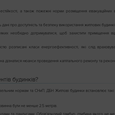
естійкості, а також пожежні норми розміщення евакуаційних в
ть дані про доступність та безпеку використання житлових будинкі
и, яких необхідно дотримуватися, щоб захистити приміщення ві
стю розписані класи енергоефективності, які слід враховув
жна дізнатися нюанси проведення капітального ремонту та реконс
нтів будинків?
дівельним нормам та СНиП. ДБН Житлові будинки встановлює такі
овинна бути не менше 2.5 метрів.
одами та пандусами. Обов'язковий тамбур, глибина якого не ме