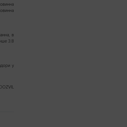
повинна
повинна
анна, в
нше 3.8
идори у
 DOZVIL