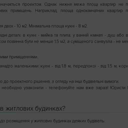
значається проектом. Однак нижня межа площі квартир не 
лових приміщень. Наприклад, площа однокімнатних квартир 
я двох - 10 м2. Мінімальна площа кухні - 8 м2.
і деталі: в кухні - мийка та плита, у ванній кімнаті - душ або в
иком повинна бути не менше 1.5 м2, а суміщеного санвузла - не ме
вими приміщеннями.
адто маленькими: кухні - від 1.8 м, передпокої - від 1.5 м, кор
о до проектного рішення, з огляду на інші будівельні вимоги.
о необхідно узаконити - телефонуйте нам вже зараз! Юристи
 в житлових будинках?
одо розміщення у житлових будинках деяких будівель: