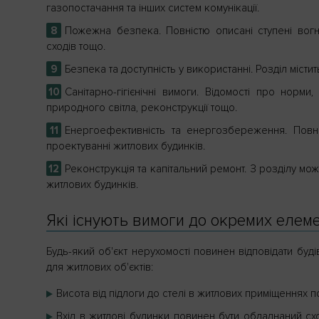
газопостачання та інших систем комунікації.
Пожежна безпека. Повністю описані ступені вогн
сходів тощо.
Безпека та доступність у використанні. Розділ місти
Санітарно-гігієнічні вимоги. Відомості про норм
природного світла, реконструкції тощо.
Енергоефективність та енергозбереження. Повні
проектуванні житлових будинків.
Реконструкція та капітальний ремонт. З розділу мо
житлових будинків.
Які існують вимоги до окремих елеме
Будь-який об'єкт нерухомості повинен відповідати бу
для житлових об'єктів:
Висота від підлоги до стелі в житлових приміщеннях п
Вхід в житлові будинки повинен бути обладнаний сх