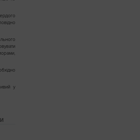
вердого
повідно
ельного
овувати
морами,
обхідно
ливий у
ри