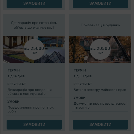
ЗАМОВИТИ
ЗАМОВИТИ
Декларація про готовність
Приватизація будинку
об'єкта до експлуатації
25000
20500
від
від
грн
грн
ТЕРМІН
ТЕРМІН
від 14 днів
від 30 днів
РЕЗУЛЬТАТ
РЕЗУЛЬТАТ
Декларація про введення
Витяг з реєстру майнових прав
об'єкта в експлуатацію
УМОВИ
УМОВИ
Документи про право власності
Повідомлення про початок
на землю
робіт
ЗАМОВИТИ
ЗАМОВИТИ