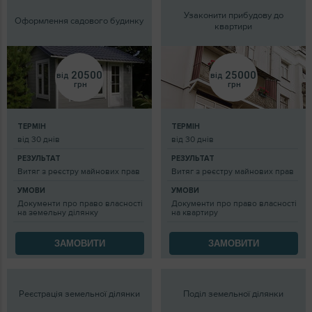
Узаконити прибудову до
Оформлення садового будинку
квартири
20500
25000
від
від
грн
грн
ТЕРМІН
ТЕРМІН
від 30 днів
від 30 днів
РЕЗУЛЬТАТ
РЕЗУЛЬТАТ
Витяг з реєстру майнових прав
Витяг з реєстру майнових прав
УМОВИ
УМОВИ
Документи про право власності
Документи про право власності
на земельну ділянку
на квартиру
ЗАМОВИТИ
ЗАМОВИТИ
Реєстрація земельної ділянки
Поділ земельної ділянки