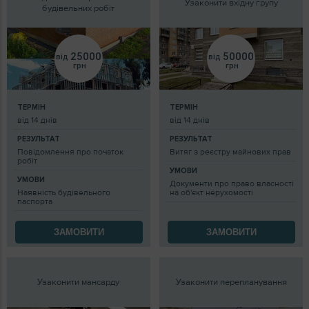
Узаконити вхідну групу
будівельних робіт
25000
50000
від
від
грн
грн
ТЕРМІН
ТЕРМІН
від 14 днів
від 14 днів
РЕЗУЛЬТАТ
РЕЗУЛЬТАТ
Повідомлення про початок
Витяг з реєстру майнових прав
робіт
УМОВИ
УМОВИ
Документи про право власності
Наявність будівельного
на об'єкт нерухомості
паспорта
ЗАМОВИТИ
ЗАМОВИТИ
Узаконити мансарду
Узаконити перепланування