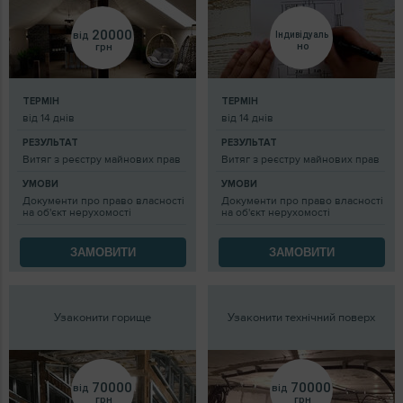
20000
від
Індивідуаль
но
грн
ТЕРМІН
ТЕРМІН
від 14 днів
від 14 днів
РЕЗУЛЬТАТ
РЕЗУЛЬТАТ
Витяг з реєстру майнових прав
Витяг з реєстру майнових прав
УМОВИ
УМОВИ
Документи про право власності
Документи про право власності
на об'єкт нерухомості
на об'єкт нерухомості
ЗАМОВИТИ
ЗАМОВИТИ
Узаконити горище
Узаконити технічний поверх
70000
70000
від
від
грн
грн