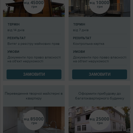
45000
10000
від
від
грн
грн
ТЕРМІН
ТЕРМІН
від 14 днів
від 7 днів
РЕЗУЛЬТАТ
РЕЗУЛЬТАТ
Витяг з реєстру майнових прав
Контрольна картка
УМОВИ
УМОВИ
Документи про право власності
Документи про право власності
на об'єкт нерухомості
на об'єкт нерухомості
ЗАМОВИТИ
ЗАМОВИТИ
Переведення творчої майстерні в
Оформити прибудову до
квартиру
багатоквартирного будинку
85000
25000
від
від
грн
грн