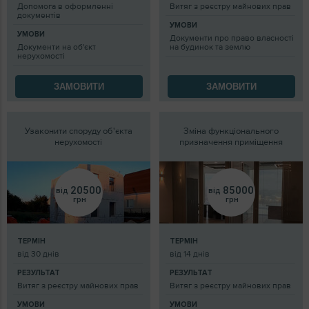
Допомога в оформленні
Витяг з реєстру майнових прав
документів
УМОВИ
УМОВИ
Документи про право власності
Документи на об'єкт
на будинок та землю
нерухомості
ЗАМОВИТИ
ЗАМОВИТИ
Узаконити споруду об'єкта
Зміна функціонального
нерухомості
призначення приміщення
20500
85000
від
від
грн
грн
ТЕРМІН
ТЕРМІН
від 30 днів
від 14 днів
РЕЗУЛЬТАТ
РЕЗУЛЬТАТ
Витяг з реєстру майнових прав
Витяг з реєстру майнових прав
УМОВИ
УМОВИ