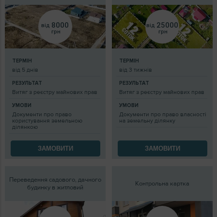
8000
25000
від
від
грн
грн
ТЕРМІН
ТЕРМІН
від 5 днів
від 3 тижнів
РЕЗУЛЬТАТ
РЕЗУЛЬТАТ
Витяг з реєстру майнових прав
Витяг з реєстру майнових прав
УМОВИ
УМОВИ
Документи про право
Документи про право власності
користування земельною
на земельну ділянку
ділянкою
ЗАМОВИТИ
ЗАМОВИТИ
Переведення садового, дачного
Контрольна картка
будинку в житловий